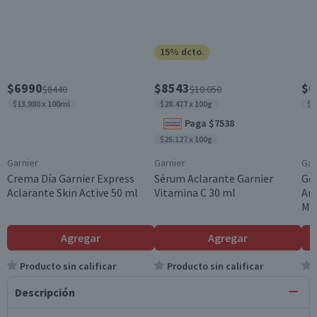
15% dcto.
$6990
$8543
$6
$8440
$10.050
$13.980 x 100ml
$28.477 x 100g
$1
Paga $7538
$25.127 x 100g
Garnier
Garnier
Gar
Crema Día Garnier Express
Sérum Aclarante Garnier
Gel
Aclarante Skin Active 50 ml
Vitamina C 30 ml
Ant
Mat
Agregar
Agregar
Producto sin calificar
Producto sin calificar
Descripción