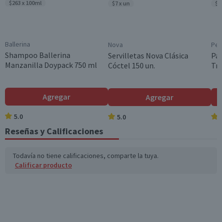
$263 x 100ml
$7 x un
$1
Ballerina
Nova
Pe
Shampoo Ballerina
Servilletas Nova Clásica
Pa
Manzanilla Doypack 750 ml
Cóctel 150 un.
Tri
Agregar
Agregar
5.0
5.0
Reseñas y Calificaciones
Todavía no tiene calificaciones, comparte la tuya.
Calificar producto