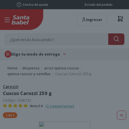
Centro de ayuda
Estado del pedido
Ingresar
Elige tu modo de entrega
Home
despensa
arroz-quinoa-cuscus
quinoa-cuscus-y-semillas
Cuscus Carozzi 250 g
Carozzi
Cuscus Carozzi 250 g
Código:
1568725
(
1
comentarios
)
Nota
5.0
1 de 1