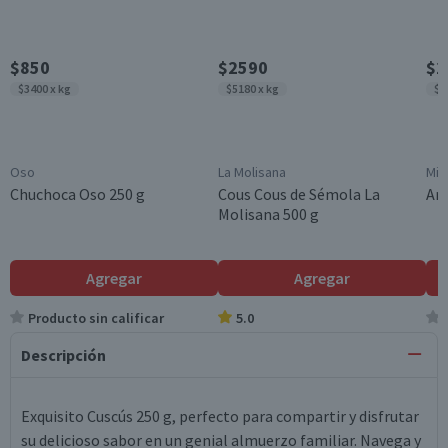
$850
$2590
$2
$3400 x kg
$5180 x kg
$5
Oso
La Molisana
Mir
Chuchoca Oso 250 g
Cous Cous de Sémola La
Arr
Molisana 500 g
Agregar
Agregar
Producto sin calificar
5.0
Descripción
Exquisito Cuscús 250 g, perfecto para compartir y disfrutar
su delicioso sabor en un genial almuerzo familiar. Navega y