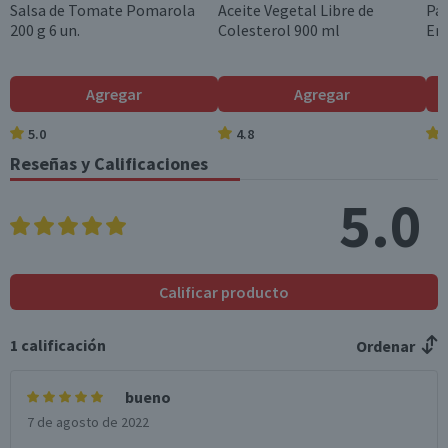
Salsa de Tomate Pomarola
Aceite Vegetal Libre de
Pac
200 g 6 un.
Colesterol 900 ml
Ent
Agregar
Agregar
5.0
4.8
Reseñas y Calificaciones
5.0
Calificar producto
1
calificación
Ordenar
bueno
7 de agosto de 2022