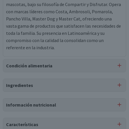
mascotas, bajo su filosofía de Compartir y Disfrutar. Opera
con marcas líderes como Costa, Ambrosoli, Pomarola,
Pancho Villa, Master Dog y Master Cat, ofreciendo una
vasta gama de productos que satisfacen las necesidades de
toda la familia. Su presencia en Latinoamérica y su
compromiso con la calidad la consolidan como un
referente en la industria.
Condición alimentaria
Certificación
Ingredientes
Kosher
Ingredientes
Información nutricional
sémola de trigos duros seleccionados.
Tabla nutricional
Puede contener
Características