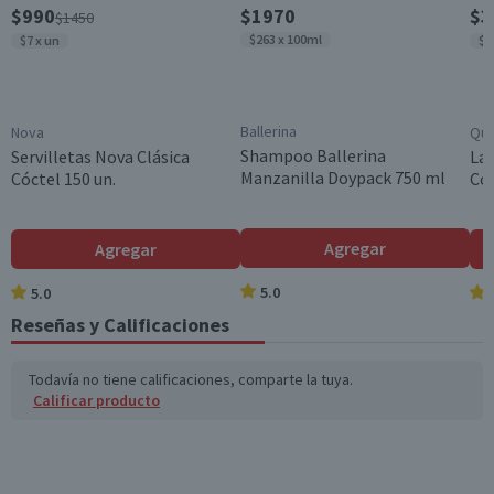
$990
$1970
$3
$1450
$263 x 100ml
$7 x un
$2
Ballerina
Nova
Qui
Shampoo Ballerina
Servilletas Nova Clásica
Lav
Manzanilla Doypack 750 ml
Cóctel 150 un.
Con
Agregar
Agregar
5.0
5.0
Reseñas y Calificaciones
Todavía no tiene calificaciones, comparte la tuya.
Calificar producto