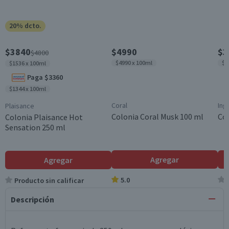
20% dcto.
$3840
$4990
$3
$4800
$4990 x 100ml
$1
$1536 x 100ml
Paga $3360
$1344 x 100ml
Coral
Ing
Plaisance
Colonia Coral Musk 100 ml
Col
Colonia Plaisance Hot
Sensation 250 ml
Agregar
Agregar
5.0
Producto sin calificar
Descripción