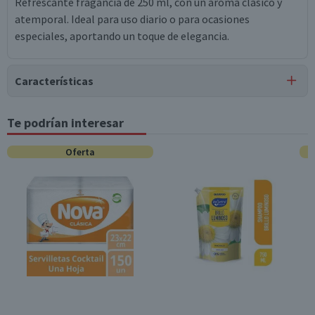
Refrescante fragancia de 250 ml, con un aroma clásico y
atemporal. Ideal para uso diario o para ocasiones
especiales, aportando un toque de elegancia.
Características
Tipo de Producto
Te podrían interesar
Colonias
Oferta
Contenido
250 ml
Garantía Mínima Legal
Válida hasta su fecha de caducidad