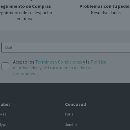
eguimiento de Compras
Problemas con tu pedid
eguimiento de tu despacho
Resuelve dudas
en línea
Acepto los
Términos y Condiciones
y la
Política
de privacidad y de tratamiento de datos
personales
sabel
Cencosud
ores
Paris
Mypes
Jumbo