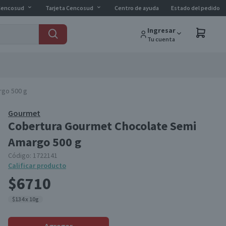
Cencosud
Tarjeta Cencosud
Centro de ayuda
Estado del pedido
Ingresar
Tu cuenta
rgo 500 g
Gourmet
Cobertura Gourmet Chocolate Semi
Amargo 500 g
Código:
1722141
Calificar producto
$6710
$134 x 10g