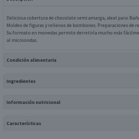
Deliciosa cobertura de chocolate semi amarga, ideal para: Bañar 
Moldeo de figuras y rellenos de bombones. Preparaciones de re
Su formato en monedas permite derretirla mucho más fácilme
al microondas.
Condición alimentaria
Certificación
Ingredientes
Libre de
Libre de
Libre de
Libre de
Lactosa
Peces
Maní
Frutos Secos
Ingredientes
Información nutricional
azúcar, grasa vegetal de palmiste fraccionada interesterifica
interesterificada y totalmente hidrogenada, cacao en polvo, lec
poliglicerol, saborizante idéntico a natural.
Características
Puede contener