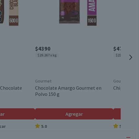
$4390
$4730
$29.267 x kg
$237 x 10g
Gourmet
Gourmet
 Chocolate
Chocolate Amargo Gourmet en
Chips de Ch
Polvo 150 g
ar
Agregar
car
5.0
5.0