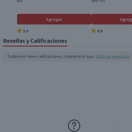
un.
900 ml
Azúcares totales (g)
58,7
Sodio (mg)
17
Agregar
Agreg
*Ingesta de referencia de un adulto promedio (8400 kj / 2000 kcal)
5.0
4.8
Reseñas y Calificaciones
Todavía no tiene calificaciones, comparte la tuya.
Calificar producto