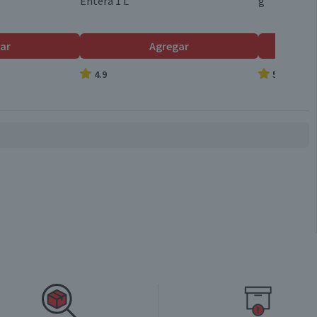
Entera 1 L
g
7,6
2,2
ar
Agregar
4.9
5.0