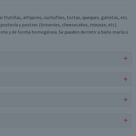
frutillas, alfajores, cuchuflies, tortas, queques, galletas, etc.
postería y postres (brownies, cheesecakes, mousse, etc).
nte y de forma homogénea. Se pueden derretir a baño maría o
Libre de
Libre de
Nueces
Sulfitos
da y totalmente hidrogenada, grasa de palma fraccionada
itina de soya, triestearato de sorbitán, poliricinoleato de