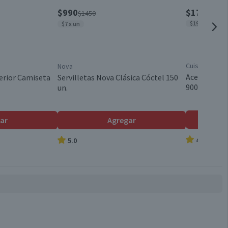
$990
$1790
$1450
$1989 x lt
$7 x un
Cuisine & Co
Nova
Aceite Veget
erior Camiseta
Servilletas Nova Clásica Cóctel 150
900 ml
un.
ar
Agregar
4.8
5.0