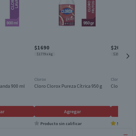
$1690
$2090
$1779 x kg
$2322 x lt
Clorox
Clorox
vanda 900 ml
Cloro Clorox Pureza Cítrica 950 g
Cloro Gel C
ar
Agregar
Producto sin calificar
5.0