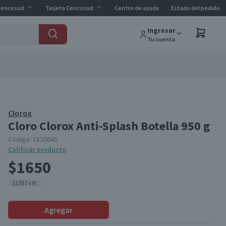
Cencosud
Tarjeta Cencosud
Centro de ayuda
Estado del pedido
Ingresar
Tu cuenta
Clorox
Cloro Clorox Anti-Splash Botella 950 g
Código:
1820645
Calificar producto
$1650
$1737 x lt
Agregar