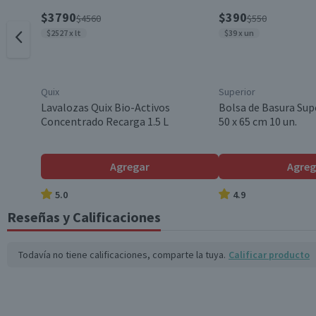
$3790
$390
$4560
$550
$2527 x lt
$39 x un
Quix
Superior
Lavalozas Quix Bio-Activos
Bolsa de Basura Sup
Concentrado Recarga 1.5 L
50 x 65 cm 10 un.
Agregar
Agreg
5.0
4.9
Reseñas y Calificaciones
Todavía no tiene calificaciones, comparte la tuya.
Calificar producto