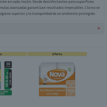
iente en cada rincón. Desde desinfectantes para superficies
rmulas avanzadas garantizan resultados impecables. Clorox se
igiene superior y la tranquilidad de un ambiente protegido.
Cloro
ta
Oferta
950 g
Líquido
Válida hasta su fecha de caducidad