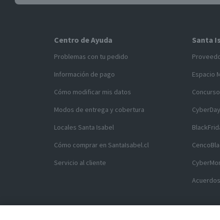
Centro de Ayuda
Santa I
Problemas con tu pedido
Proveed
Información de pago
Espacio 
Cómo modificar mis datos
Concurso
Modos de entrega y cobertura
CyberDa
Locales Santa Isabel
BlackFrid
Cómo comprar en SantaIsabel.cl
CencoBla
Servicio al cliente
CyberMo
Acuerdos