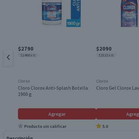
$2790
$2090
$1468 x lt
$2322 x lt
Clorox
Clorox
Cloro Clorox Anti-Splash Botella
Cloro Gel Clorox La
1900 g
Agregar
Agreg
Producto sin calificar
5.0
Descripción