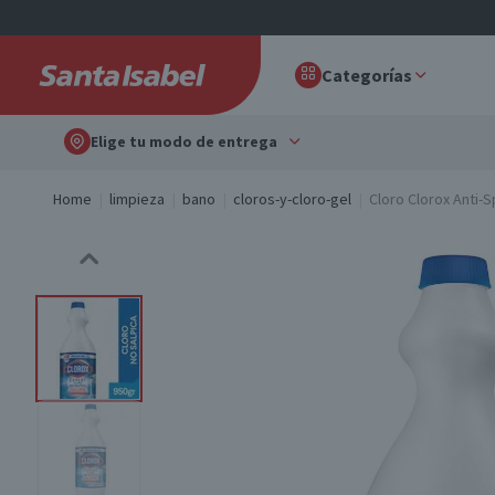
Categorías
Elige tu modo de entrega
Home
limpieza
bano
cloros-y-cloro-gel
Cloro Clorox Anti-S