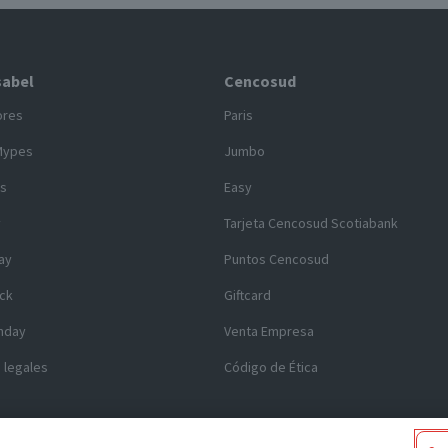
sabel
Cencosud
ores
Paris
Mypes
Jumbo
s
Easy
y
Tarjeta Cencosud Scotiabank
ay
Puntos Cencosud
ck
Giftcard
nday
Venta Empresa
 legales
Código de Ética