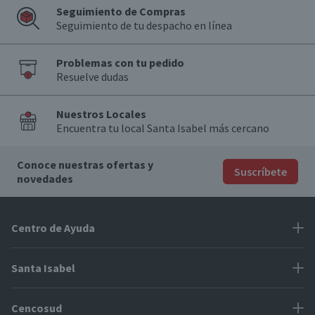
Seguimiento de Compras
Seguimiento de tu despacho en línea
Problemas con tu pedido
Resuelve dudas
Nuestros Locales
Encuentra tu local Santa Isabel más cercano
Conoce nuestras ofertas y
Suscríbete
novedades
Centro de Ayuda
Problemas con tu pedido
Santa Isabel
Información de pago
Proveedores
Cencosud