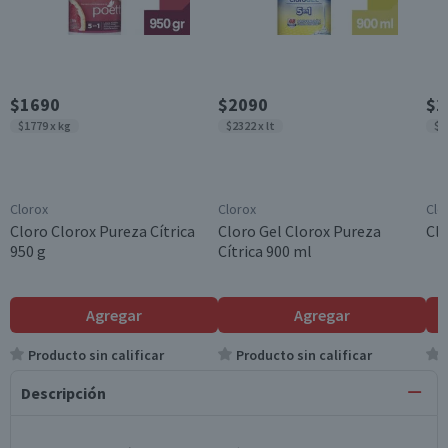
$1690
$2090
$1
$1779 x kg
$2322 x lt
$1
Clorox
Clorox
Clo
Cloro Clorox Pureza Cítrica
Cloro Gel Clorox Pureza
Clo
950 g
Cítrica 900 ml
Agregar
Agregar
Producto sin calificar
Producto sin calificar
Descripción