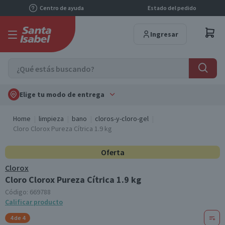
Centro de ayuda
Estado del pedido
Ingresar
Elige tu modo de entrega
Home
limpieza
bano
cloros-y-cloro-gel
Cloro Clorox Pureza Cítrica 1.9 kg
Oferta
Clorox
Cloro Clorox Pureza Cítrica 1.9 kg
Código:
669788
Calificar producto
4 de 4