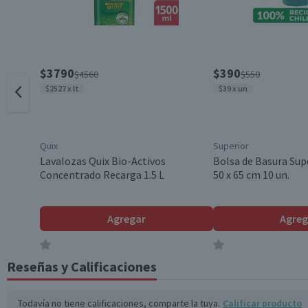
Garantía Mínima Legal
$3790
$390
$4560
$550
$2527 x lt
$39 x un
Quix
Superior
Lavalozas Quix Bio-Activos
Bolsa de Basura Sup
Concentrado Recarga 1.5 L
50 x 65 cm 10 un.
Agregar
Agreg
Reseñas y Calificaciones
Todavía no tiene calificaciones, comparte la tuya.
Calificar producto