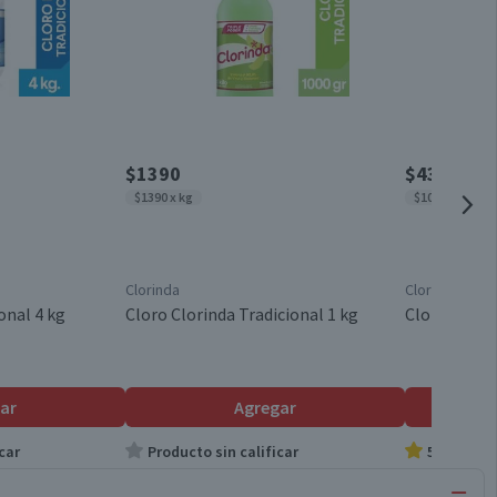
$1390
$4390
$1390 x kg
$1098 x kg
Clorinda
Clorinda
onal 4 kg
Cloro Clorinda Tradicional 1 kg
Cloro Clorin
ar
Agregar
car
Producto sin calificar
5.0