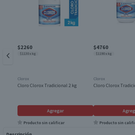
$2260
$4760
$1130 x kg
$1190 x kg
Clorox
Clorox
Cloro Clorox Tradicional 2 kg
Cloro Clorox Tradici
Agregar
Agreg
Producto sin calificar
Producto sin califi
Descripción