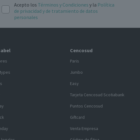
Acepto los
Términos y Condiciones
y la
Política
de privacidad y de tratamiento de datos
personales
sabel
Cencosud
ores
Paris
Mypes
Jumbo
s
Easy
y
Tarjeta Cencosud Scotiabank
ay
Puntos Cencosud
ck
Giftcard
nday
Venta Empresa
 legales
Código de Ética