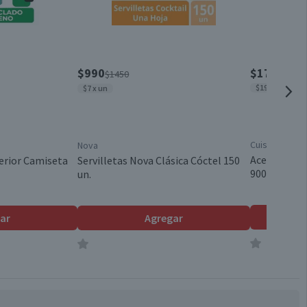
Válida hasta su fecha de caducidad
$990
$1790
$1450
$1989 x lt
$7 x un
Cuisine & Co
Nova
Aceite Veget
erior Camiseta
Servilletas Nova Clásica Cóctel 150
900 ml
un.
ar
Agregar