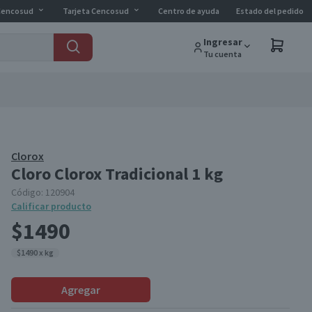
Cencosud
Tarjeta Cencosud
Centro de ayuda
Estado del pedido
Ingresar
Tu cuenta
Clorox
Cloro Clorox Tradicional 1 kg
Código:
120904
Calificar producto
$1490
$1490 x kg
Agregar