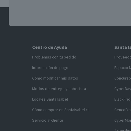
Centro de Ayuda
Santa I
Problemas con tu pedido
Proveed
Información de pago
Espacio 
Cómo modificar mis datos
Concurso
Modos de entrega y cobertura
CyberDa
Locales Santa Isabel
BlackFrid
Cómo comprar en SantaIsabel.cl
CencoBla
Servicio al cliente
CyberMo
Acuerdos