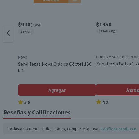
$990
$1450
$1450
$1450 x kg
$7 x un
Frutas y Verduras Prop
Nova
Zanahoria Bolsa 1 k
Servilletas Nova Clásica Cóctel 150
un.
Agreg
Agregar
4.9
5.0
Reseñas y Calificaciones
Todavía no tiene calificaciones, comparte la tuya.
Calificar producto