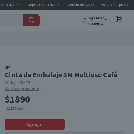
Cencosud
Tarjeta Cencosud
Centro de ayuda
Estado del pedido
Ingresar
Tu cuenta
3M
Cinta de Embalaje 3M Multiuso Café
Código:
614741
Calificar producto
$1890
$1890 x un
Agregar