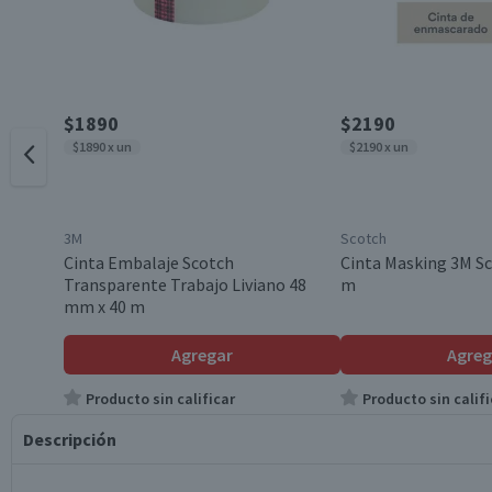
$1890
$2190
$1890 x un
$2190 x un
3M
Scotch
Cinta Embalaje Scotch
Cinta Masking 3M S
Transparente Trabajo Liviano 48
m
mm x 40 m
Agregar
Agreg
Producto sin calificar
Producto sin califi
Descripción