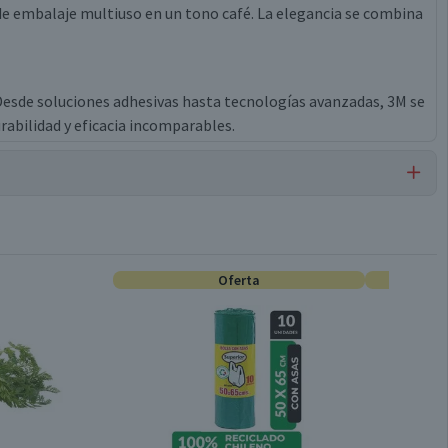
 de embalaje multiuso en un tono café. La elegancia se combina
 Desde soluciones adhesivas hasta tecnologías avanzadas, 3M se
urabilidad y eficacia incomparables.
Cintas Adhesivas
Oferta
Plástico
1 unidad
6 meses, a partir de la entrega del producto