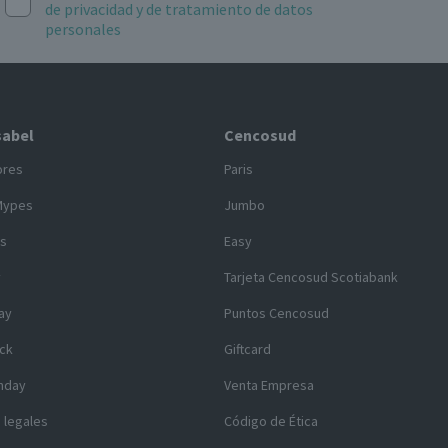
de privacidad y de tratamiento de datos
personales
sabel
Cencosud
ores
Paris
Mypes
Jumbo
s
Easy
y
Tarjeta Cencosud Scotiabank
ay
Puntos Cencosud
ck
Giftcard
nday
Venta Empresa
 legales
Código de Ética