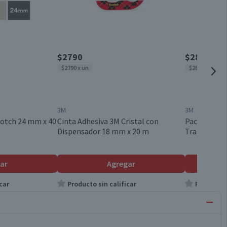
$2790
$2890
$2790 x un
$2890 x un
3M
3M
cotch 24 mm x 40
Cinta Adhesiva 3M Cristal con
Pack Cinta 
Dispensador 18 mm x 20 m
Transparent
ar
Agregar
car
Producto sin calificar
Producto s