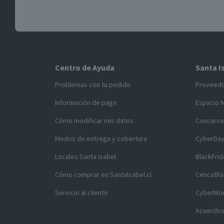
Centro de Ayuda
Santa I
Problemas con tu pedido
Proveed
Información de pago
Espacio 
Cómo modificar mis datos
Concurso
Modos de entrega y cobertura
CyberDa
Locales Santa Isabel
BlackFrid
Cómo comprar en SantaIsabel.cl
CencoBla
Servicio al cliente
CyberMo
Acuerdos