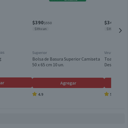
$390
$3490
$550
$465
$39 x un
$39 x un
ias
Superior
Virutex
g
Bolsa de Basura Superior Camiseta
Toallas Húm
50 x 65 cm 10 un.
Desinfectan
ar
Agregar
4.9
5.0