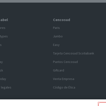
sabel
Cencosud
ores
Paris
Mypes
Jumbo
s
Easy
y
Tarjeta Cencosud Scotiabank
ay
Puntos Cencosud
ck
Giftcard
nday
Venta Empresa
 legales
Código de Ética