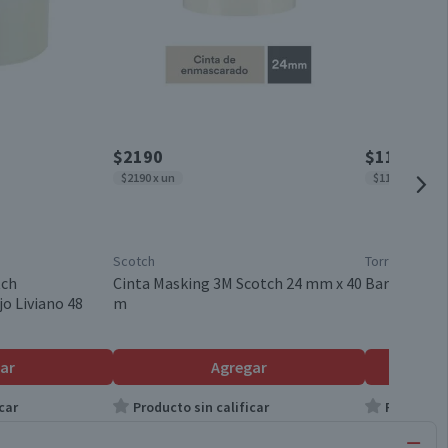
$2190
$1190
$2190 x un
$1190 x un
Scotch
Torre
tch
Cinta Masking 3M Scotch 24 mm x 40
Barra Adhes
o Liviano 48
m
ar
Agregar
car
Producto sin calificar
Producto s