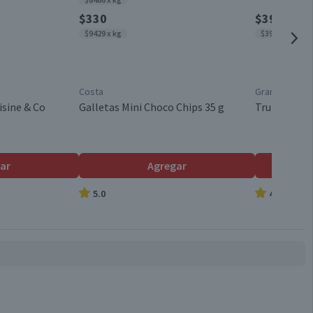
$330
$3990
$9429 x kg
$3990 x kg
Costa
Granel
isine & Co
Galletas Mini Choco Chips 35 g
Trutro Ente
ar
Agregar
5.0
4.7