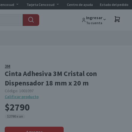
Cencosud
Tarjeta Cencosud
Centro de ayuda
Estado del pedido
Ingresar
Tu cuenta
3M
Cinta Adhesiva 3M Cristal con
Dispensador 18 mm x 20 m
Código:
1001097
Calificar producto
$2790
$2790 x un