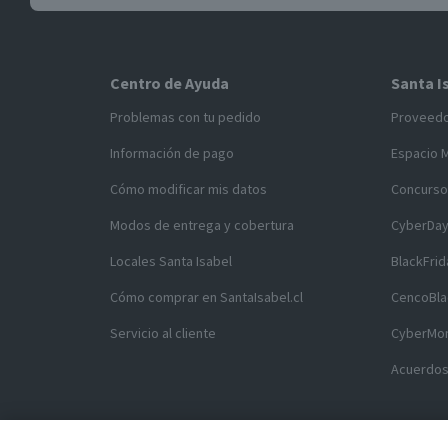
Centro de Ayuda
Santa I
Problemas con tu pedido
Proveed
Información de pago
Espacio 
Cómo modificar mis datos
Concurso
Modos de entrega y cobertura
CyberDa
Locales Santa Isabel
BlackFrid
Cómo comprar en SantaIsabel.cl
CencoBla
Servicio al cliente
CyberMo
Acuerdos