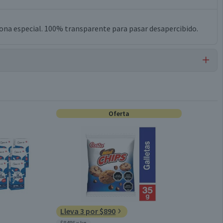
sona especial. 100% transparente para pasar desapercibido.
Cinta Bi Adhesiva
Oferta
Lleva 3 por $890
$8486 x kg