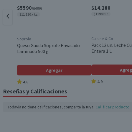
$5590
$14.280
$5990
$1190 x lt
$11.180 x kg
Cuisine & Co
Soprole
Pack 12 un. Leche Cu
Queso Gauda Soprole Envasado
Entera 1 L
Laminado 500 g
Agreg
Agregar
4.9
4.8
Reseñas y Calificaciones
Todavía no tiene calificaciones, comparte la tuya.
Calificar producto