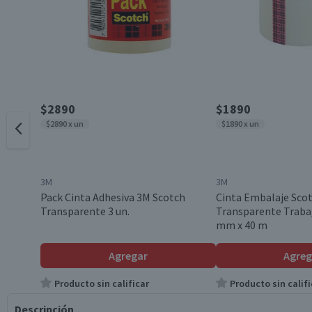
$2890
$1890
$2890 x un
$1890 x un
3M
3M
Pack Cinta Adhesiva 3M Scotch
Cinta Embalaje Sco
Transparente 3 un.
Transparente Trabaj
mm x 40 m
Agregar
Agreg
Producto sin calificar
Producto sin califi
Descripción