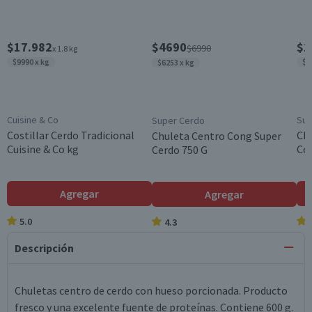
$17.982
$4690
$1
$6990
x 1.8 kg
$9990 x kg
$1
$6253 x kg
Cuisine & Co
Sup
Super Cerdo
Costillar Cerdo Tradicional
Chu
Chuleta Centro Cong Super
Cuisine & Co kg
Co
Cerdo 750 G
Agregar
Agregar
5.0
4.3
Descripción
Chuletas centro de cerdo con hueso porcionada. Producto
fresco y una excelente fuente de proteínas. Contiene 600 g.