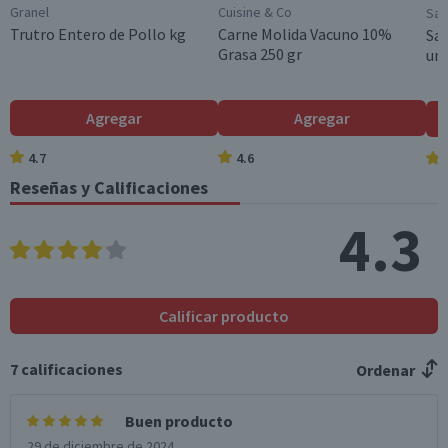
Granel
Cuisine & Co
San
Hidratos de Carbon
0,4
0,4
Trutro Entero de Pollo kg
Carne Molida Vacuno 10%
Sal
o disponibles (g)
Grasa 250 gr
un.
Azúcares totales
0,2
0,2
(g)
Agregar
Agregar
Sodio (mg)
238
238
4.7
4.6
Reseñas y Calificaciones
*Ingesta de referencia de un adulto promedio (8400 kj / 2000 kcal)
4.3
Calificar producto
7
calificaciones
Ordenar
Buen producto
29 de diciembre de 2024