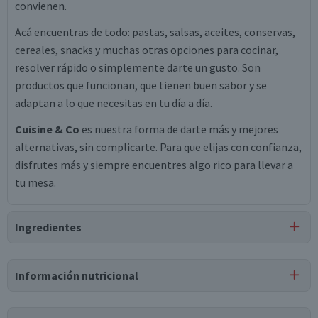
convienen.
Acá encuentras de todo: pastas, salsas, aceites, conservas,
cereales, snacks y muchas otras opciones para cocinar,
resolver rápido o simplemente darte un gusto. Son
productos que funcionan, que tienen buen sabor y se
adaptan a lo que necesitas en tu día a día.
Cuisine & Co
es nuestra forma de darte más y mejores
alternativas, sin complicarte. Para que elijas con confianza,
disfrutes más y siempre encuentres algo rico para llevar a
tu mesa.
Ingredientes
Ingredientes
Información nutricional
carne de cerdo marinada, agua, proteína de cerdo, sal,
dextrosa, fosfatos, polifosfatos, acetato de sodio anhidro,
Tabla nutricional