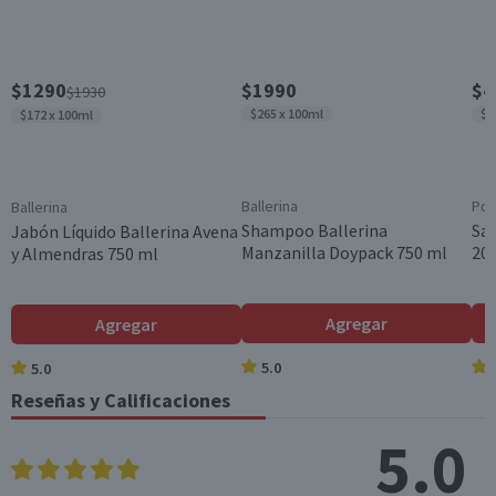
$1290
$1990
$4
$1930
$265 x 100ml
$3
$172 x 100ml
Ballerina
Pom
Ballerina
Shampoo Ballerina
Sa
Jabón Líquido Ballerina Avena
Manzanilla Doypack 750 ml
200
y Almendras 750 ml
Agregar
Agregar
5.0
5.0
Reseñas y Calificaciones
5.0