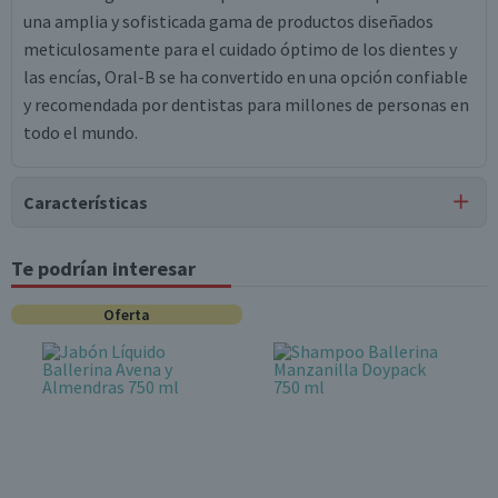
una amplia y sofisticada gama de productos diseñados
meticulosamente para el cuidado óptimo de los dientes y
las encías, Oral-B se ha convertido en una opción confiable
y recomendada por dentistas para millones de personas en
todo el mundo.
Características
Tipo de Producto
Te podrían interesar
Cepillos de Dientes
Oferta
Uso Recomendado
Tratamiento y limpieza bucal
Contenido
4 unidades
Garantía Mínima Legal
Válida hasta su fecha de caducidad