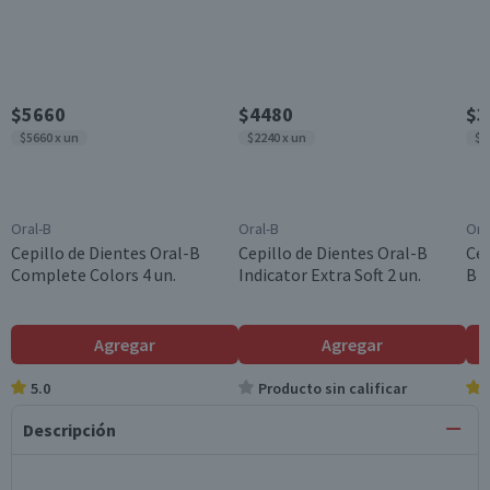
$5660
$4480
$3
$5660 x un
$2240 x un
$1
Oral-B
Oral-B
Ora
Cepillo de Dientes Oral-B
Cepillo de Dientes Oral-B
Cep
Complete Colors 4 un.
Indicator Extra Soft 2 un.
B C
Agregar
Agregar
5.0
Producto sin calificar
Descripción