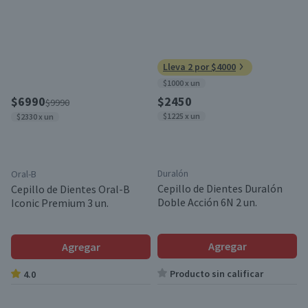
Lleva 2 por $4000
$1000 x un
$6990
$2450
$9990
$1225 x un
$2330 x un
Duralón
Oral-B
Cepillo de Dientes Duralón
Cepillo de Dientes Oral-B
Doble Acción 6N 2 un.
Iconic Premium 3 un.
Agregar
Agregar
Producto sin calificar
4.0