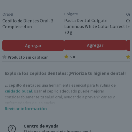
Colgate
Oral-B
Ora
Pasta Dental Colgate
Cepillo de Dientes Oral-B
Ce
Luminous White Color Correct
Complete 4 un.
Ic
70 g
Agregar
Agregar
5.0
Producto sin calificar
Explora los cepillos dentales: ¡Prioriza tu higiene dental!
El
cepillo dental
es una herramienta esencial para tu rutina de
cuidado bucal
. Usar el cepillo adecuado puede mejorar
considerablemente tu salud oral, ayudando a prevenir caries y
enfermedades de las encías.
Revisar información
Tipos de cepillo dental
Cepillos para niños
: Estos
cepillos de dientes
están diseñados
Centro de Ayuda
con cabezas más pequeñas y cerdas suaves, perfectas para bocas
Si tienes alguna duda ingresa aquí