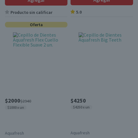
Agregar
5.0
Producto sin calificar
Oferta
$2000
$4250
$2940
$4250 x un
$1000 x un
Aquafresh
Aquafresh