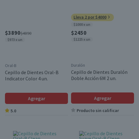
Lleva 2 por $4000
$1000 x un
$3890
$2450
$4890
$1225 x un
$973 x un
Duralón
Oral-B
Cepillo de Dientes Duralón
Cepillo de Dientes Oral-B
Doble Acción 6M 2 un.
Indicator Color 4 un.
Agregar
Agregar
Producto sin calificar
5.0