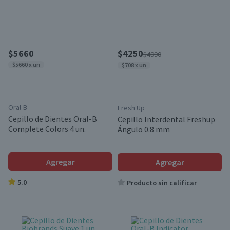
$5660
$4250
$4990
$5660 x un
$708 x un
Oral-B
Fresh Up
Cepillo de Dientes Oral-B
Cepillo Interdental Freshup
Complete Colors 4 un.
Ángulo 0.8 mm
Agregar
Agregar
5.0
Producto sin calificar