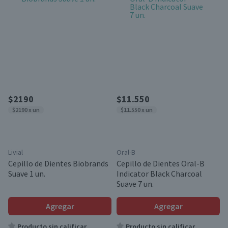
$2190
$11.550
$2190 x un
$11.550 x un
Livial
Oral-B
Cepillo de Dientes Biobrands
Cepillo de Dientes Oral-B
Suave 1 un.
Indicator Black Charcoal
Suave 7 un.
Agregar
Agregar
Producto sin calificar
Producto sin calificar