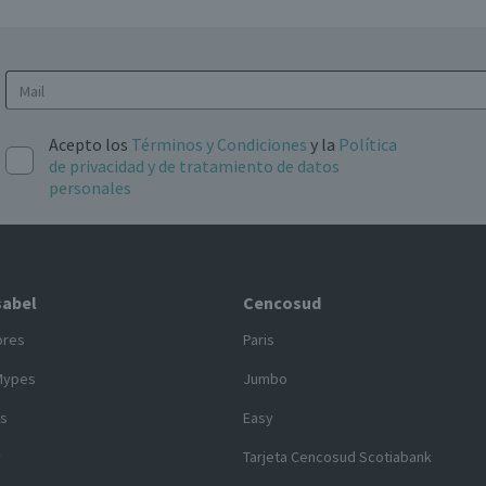
Acepto los
Términos y Condiciones
y la
Política
de privacidad y de tratamiento de datos
personales
sabel
Cencosud
ores
Paris
Mypes
Jumbo
s
Easy
y
Tarjeta Cencosud Scotiabank