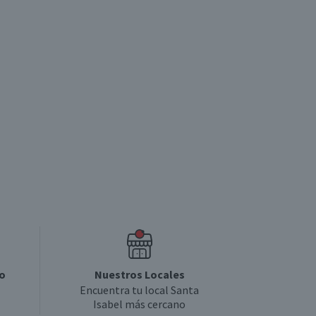
4.8
4
o
Nuestros Locales
Encuentra tu local Santa
Isabel más cercano