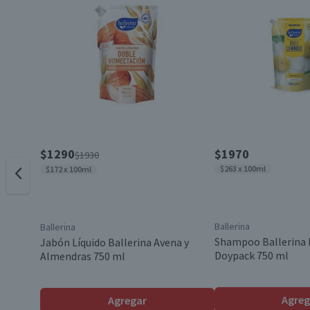
Característica Sustentable
Pack-Unitario
Beneficios
$1290
$1970
$1930
$263 x 100ml
$172 x 100ml
Ballerina
Ballerina
Shampoo Ballerina 
Jabón Líquido Ballerina Avena y
Doypack 750 ml
Almendras 750 ml
País de Origen
Agreg
Agregar