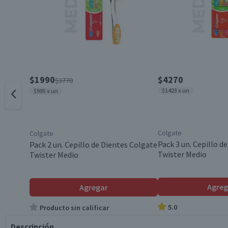
$1990
$4270
$3770
$1423 x un
$995 x un
Colgate
Colgate
Pack 3 un. Cepillo d
Pack 2 un. Cepillo de Dientes Colgate
Twister Medio
Twister Medio
Agreg
Agregar
5.0
Producto sin calificar
Descripción