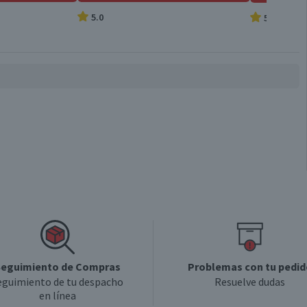
5.0
5.0
Cepillo Suave
Válida hasta su fecha de caducidad
eguimiento de Compras
Problemas con tu pedid
eguimiento de tu despacho
Resuelve dudas
en línea