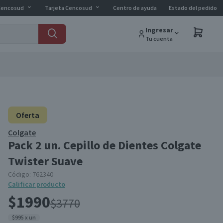
Cencosud
Tarjeta Cencosud
Centro de ayuda
Estado del pedido
Ingresar
Tu cuenta
Oferta
Colgate
Pack 2 un. Cepillo de Dientes Colgate
Twister Suave
Código:
762340
Calificar producto
$1990
$3770
$995 x un