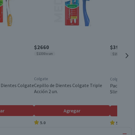
$2660
$3990
$727
$1330 x un
$1995 x un
Colgate
Colgate
e Dientes Colgate
Cepillo de Dientes Colgate Triple
Pack 2 un. C
Acción 2 un.
SlimSoft Bl
ar
Agregar
5.0
5.0