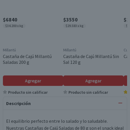
$6840
$3550
$2
$34.200 x kg
$29.583 x kg
$2
Millantú
Millantú
Cui
Castaña de Cajú Millantú
Castaña de Cajú Millantú Sin
Cas
Saladas 200 g
Sal 120 g
Agregar
Agregar
Producto sin calificar
Producto sin calificar
Descripción
El equilibrio perfecto entre lo salado y lo saludable.
Nuestras Castañas de Cajú Saladas de 80 g son el snack ideal