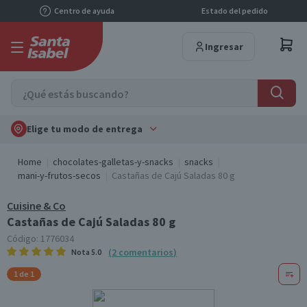
Centro de ayuda
Estado del pedido
Ingresar
Elige tu modo de entrega
Home
chocolates-galletas-y-snacks
snacks
mani-y-frutos-secos
Castañas de Cajú Saladas 80 g
Cuisine & Co
Castañas de Cajú Saladas 80 g
Código:
1776034
(
2
comentarios
)
Nota
5.0
1 de 1