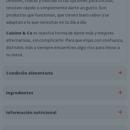
cereales, snacks y muchas otras opciones para cocinar,
resolver rápido o simplemente darte un gusto. Son
productos que funcionan, que tienen buen sabor y se
adaptan a lo que necesitas en tu día a día.
Cuisine & Co
es nuestra forma de darte más y mejores
alternativas, sin complicarte. Para que elijas con confianza,
disfrutes más y siempre encuentres algo rico para llevar a
tu mesa.
Condición alimentaria
Certificación
Ingredientes
Libre de
Libre de
Libre de
Vegano
Lactosa
Huevo
Peces
Ingredientes
Información nutricional
castañas de cajú, aceite de maravilla, tbhq, ácido cítrico,
dimetilpolisiloxano, sal.