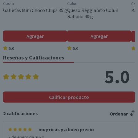
Costa
Colun
Coc
Grasas trans (g)
0
0
Galletas Mini Choco Chips 35 g
Queso Reggianito Colun
Beb
Rallado 40 g
Colesterol (mg)
0
0
Hidratos de Carbon
24,9
7,5
Agregar
Agregar
o disponibles (g)
5.0
5.0
Azúcares totales
8,8
2,6
(g)
Reseñas y Calificaciones
Sodio (mg)
170
51
5.0
*Ingesta de referencia de un adulto promedio (8400 kj / 2000 kcal)
Calificar producto
2
calificaciones
Ordenar
muy ricas y a buen precio
2 de enero de 2024