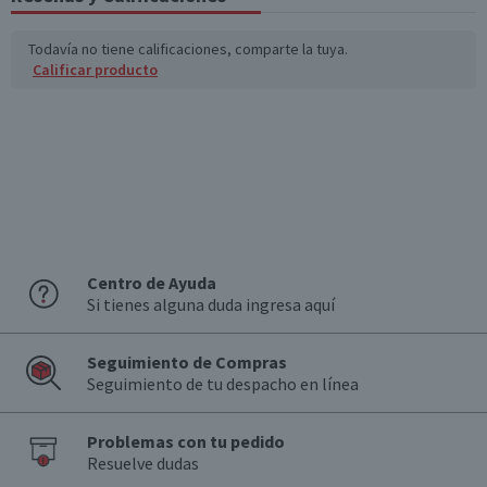
Sodio (mg)
308
92,4
Todavía no tiene calificaciones, comparte la tuya.
Calificar producto
Fibra (g)
3,3
1
*Ingesta de referencia de un adulto promedio (8400 kj / 2000 kcal)
Centro de Ayuda
Si tienes alguna duda ingresa aquí
Seguimiento de Compras
Seguimiento de tu despacho en línea
Problemas con tu pedido
Resuelve dudas