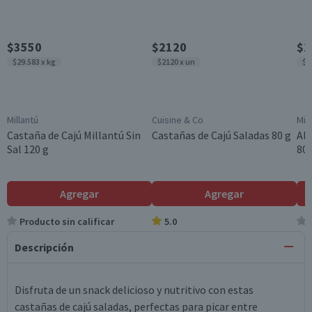
$3550
$2120
$2
$29.583 x kg
$2120 x un
$2
Millantú
Cuisine & Co
Mil
Castaña de Cajú Millantú Sin
Castañas de Cajú Saladas 80 g
Alm
Sal 120 g
80 
Agregar
Agregar
Producto sin calificar
5.0
Descripción
Disfruta de un snack delicioso y nutritivo con estas
castañas de cajú saladas, perfectas para picar entre