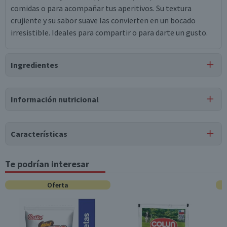
comidas o para acompañar tus aperitivos. Su textura
crujiente y su sabor suave las convierten en un bocado
irresistible. Ideales para compartir o para darte un gusto.
Ingredientes
Ingredientes
Información nutricional
castaña de cajú, aceite de maravilla, sal.
Puede contener
Características
Trazas
de
maní, harinas de trigo, almendras, avellanas,
otros frutos secos.
Tipo de Producto
Te podrían interesar
Tabla nutricional
Castañas de Cajú
Valores
Oferta
Por cada 1
Almacenamiento
Por cada 100g/ml
medios
porción
Conservar en un lugar fresco y seco
Energía (kCal)
581
174,3
Envase
Bolsa