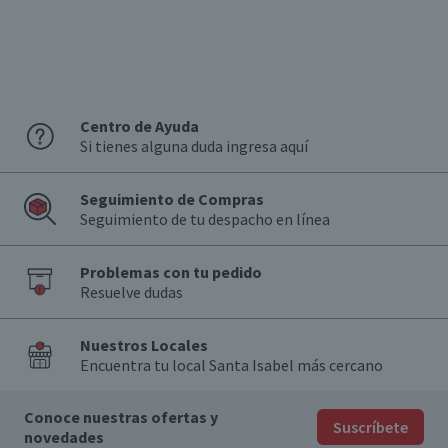
Individual
País de Origen
Chile
Sabor
Centro de Ayuda
Liviano, sabroso y dulzón Taninos suaves
Si tienes alguna duda ingresa aquí
Aroma
Aromas a ciruelas, frutillas y suave tostado
Seguimiento de Compras
Seguimiento de tu despacho en línea
Graduación Alcohólica
12.0°
Problemas con tu pedido
Nota
Resuelve dudas
Por Ley la venta de alcohol está prohibida para menores
de 18 años.
Nuestros Locales
Garantía Mínima Legal
Encuentra tu local Santa Isabel más cercano
Válida hasta su fecha de caducidad
Conoce nuestras ofertas y
Suscríbete
novedades