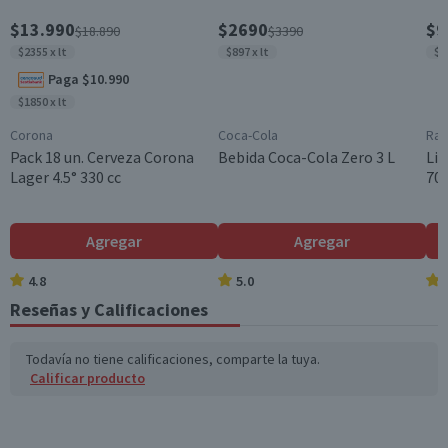
Maridaje
$13.990
$2690
$9
$18.890
$3390
Carnes rojas a la parrilla, quesos curados y maduros,
guisos y estofados intensos, comidas especiadas
$2355 x lt
$897 x lt
$1
Paga $10.990
Almacenamiento
$1850 x lt
Almacenar en un lugar fresco, seco y oscuro. Entre 12°C y
18°C.
Corona
Coca-Cola
Ram
Pack 18 un. Cerveza Corona
Bebida Coca-Cola Zero 3 L
Lic
Contenido
Lager 4.5° 330 cc
700
700 cc
Cantidad
1 un.
Agregar
Agregar
Cepa
4.8
5.0
Cabernet Sauvignon
Reseñas y Calificaciones
Denominación de Origen
Valle Central
Todavía no tiene calificaciones, comparte la tuya.
Calificar producto
Envase
Botella
Formato