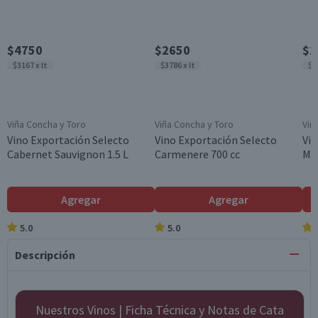
$4750
$2650
$2
$3167 x lt
$3786 x lt
$3
Viña Concha y Toro
Viña Concha y Toro
Viñ
Vino Exportación Selecto
Vino Exportación Selecto
Vin
Cabernet Sauvignon 1.5 L
Carmenere 700 cc
Mer
Agregar
Agregar
5.0
5.0
Descripción
Nuestros Vinos | Ficha Técnica y Notas de Cata