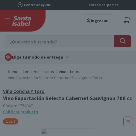
Centro de ayuda
Estado del pedido
Ingresar
Elige tu modo de entrega
Home
botilleria
vinos
vinos-tintos
Vino Exportación Selecto Cabernet Sauvignon 700 cc
Viña Concha Y Toro
Vino Exportación Selecto Cabernet Sauvignon 700 cc
Código:
1774047
Calificar producto
1 de 2