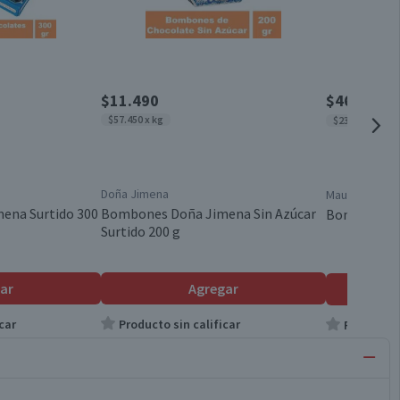
$11.490
$4690
$599
$57.450 x kg
$23.450 x kg
Doña Jimena
Mauxion
ena Surtido 300
Bombones Doña Jimena Sin Azúcar
Bombones M
Surtido 200 g
ar
Agregar
car
Producto sin calificar
Producto s