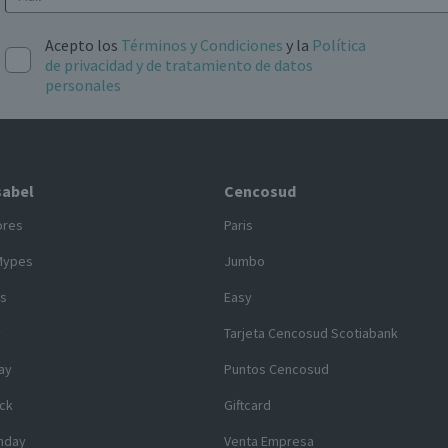
Acepto los
Términos y Condiciones
y la
Política
de privacidad y de tratamiento de datos
personales
sabel
Cencosud
ores
Paris
Mypes
Jumbo
s
Easy
y
Tarjeta Cencosud Scotiabank
ay
Puntos Cencosud
ck
Giftcard
nday
Venta Empresa