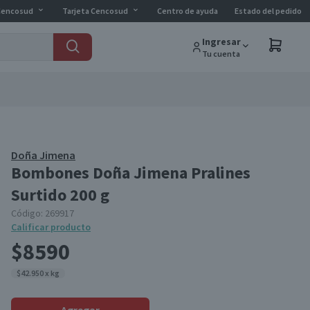
Cencosud
Tarjeta Cencosud
Centro de ayuda
Estado del pedido
Ingresar
Tu cuenta
Doña Jimena
Bombones Doña Jimena Pralines
Surtido 200 g
Código:
269917
Calificar producto
$8590
$42.950 x kg