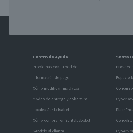
Centro de Ayuda
Santa I
Problemas con tu pedido
Proveed
Información de pago
Espacio 
Cómo modificar mis datos
Concurso
Modos de entrega y cobertura
CyberDa
Locales Santa Isabel
BlackFrid
Cómo comprar en SantaIsabel.cl
CencoBla
Servicio al cliente
CyberMo