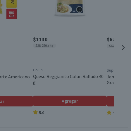
12,3
7,7
España
3,4
Válida hasta su fecha de caducidad
0,9
$1130
$676
$989
x 1
$28.250 x kg
$6760 x kg
0
1,9
Colun
Super Cerdo
20
Queso Reggianito Colun Rallado 40
Corte Americano
Jamón Acar
g
Granel
18,2
33,3
Agregar
ar
5.0
5.0