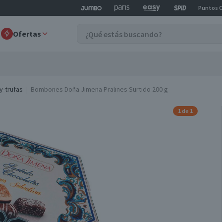
Puntos 
Ofertas
-trufas
Bombones Doña Jimena Pralines Surtido 200 g
1 de 1