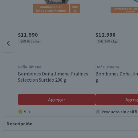
$11.990
$12.990
$59.950 x kg
$43.300 x kg
Doña Jimena
Doña Jimena
Bombones Doña Jimena Pralines
Bombones Doña Jim
Selection Surtido 200 g
g
Agregar
Agreg
5.0
Producto sin califi
Descripción