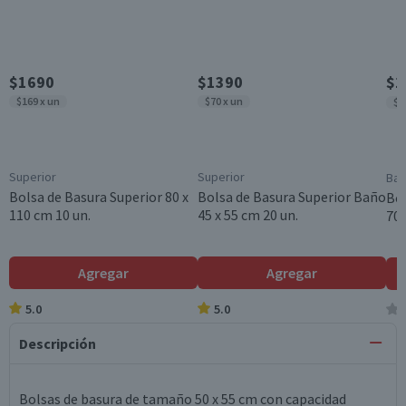
$1690
$1390
$1
$169 x un
$70 x un
$1
Superior
Superior
Bas
Bolsa de Basura Superior 80 x
Bolsa de Basura Superior Baño
Bol
110 cm 10 un.
45 x 55 cm 20 un.
70 
Agregar
Agregar
5.0
5.0
Descripción
Bolsas de basura de tamaño 50 x 55 cm con capacidad