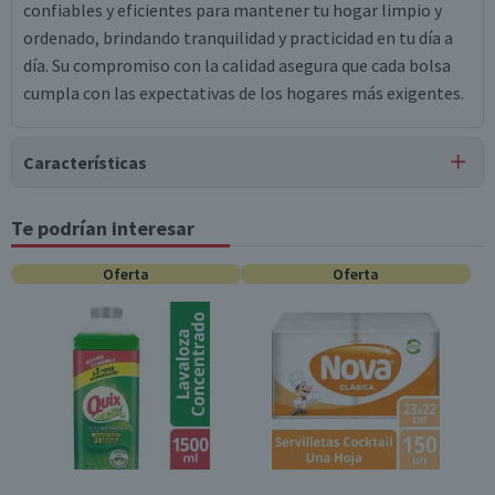
confiables y eficientes para mantener tu hogar limpio y
ordenado, brindando tranquilidad y practicidad en tu día a
día. Su compromiso con la calidad asegura que cada bolsa
cumpla con las expectativas de los hogares más exigentes.
Características
Tipo de Producto
Te podrían interesar
Bolsas de Basura
Oferta
Oferta
Almacenamiento
Conservar en un lugar fresco y seco
Contenido
20 unidades
Garantía Mínima Legal
Válida hasta su fecha de caducidad