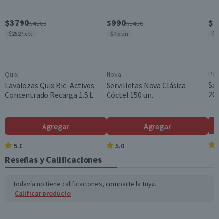
$3790
$990
$4
$4560
$1450
$3
$2527 x lt
$7 x un
Pom
Quix
Nova
Sa
Lavalozas Quix Bio-Activos
Servilletas Nova Clásica
200
Concentrado Recarga 1.5 L
Cóctel 150 un.
Agregar
Agregar
5.0
5.0
Reseñas y Calificaciones
Todavía no tiene calificaciones, comparte la tuya.
Calificar producto