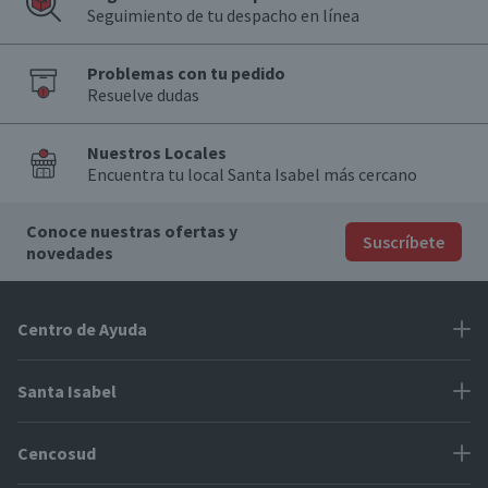
Seguimiento de tu despacho en línea
Problemas con tu pedido
Resuelve dudas
Nuestros Locales
Encuentra tu local Santa Isabel más cercano
Conoce nuestras ofertas y
Suscríbete
novedades
Centro de Ayuda
Problemas con tu pedido
Santa Isabel
Información de pago
Proveedores
Cencosud
Cómo modificar mis datos