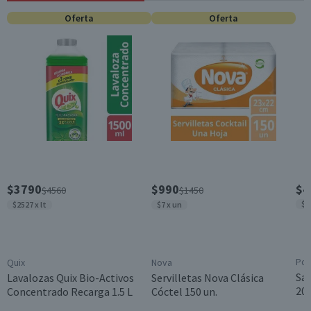
Oferta
Oferta
Almacenamiento
Conservar en un lugar fresco y seco
Contenido
10 unidades
Garantía Mínima Legal
Válida hasta su fecha de caducidad
$3790
$990
$4
$4560
$1450
$3
$2527 x lt
$7 x un
Pom
Quix
Nova
Sa
Lavalozas Quix Bio-Activos
Servilletas Nova Clásica
200
Concentrado Recarga 1.5 L
Cóctel 150 un.