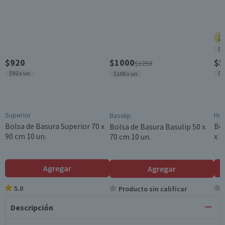
3 
$1
$920
$1000
$5
$1250
$92 x un
$2
$100 x un
Superior
Hom
Basulip
Bolsa de Basura Superior 70 x
Bo
Bolsa de Basura Basulip 50 x
90 cm 10 un.
x 7
70 cm 10 un.
Agregar
Agregar
5.0
Producto sin calificar
Descripción