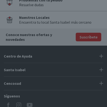
Problemas con tu pedido
Resuelve dudas
Nuestros Locales
Encuentra tu local Santa Isabel más cercano
Conoce nuestras ofertas y
Suscríbete
novedades
Centro de Ayuda
Problemas con tu pedido
Santa Isabel
Información de pago
Proveedores
Cencosud
Cómo modificar mis datos
Espacio Mypes
Modos de entrega y cobertura
Síguenos
Paris
Concursos
Locales Santa Isabel
Jumbo