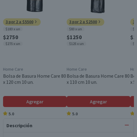
3 por 2 a $5500
3 por 2 a $2500
3 
$183 x un
$83 x un
$4
$2750
$1250
$1
$275 x un
$125 x un
$6
Home Care
Home Care
Hom
Bolsa de Basura Home Care 80
Bolsa de Basura Home Care 80
Bo
x 120 cm 10 un.
x 110 cm 10 un.
x 5
Agregar
Agregar
5.0
5.0
Descripción