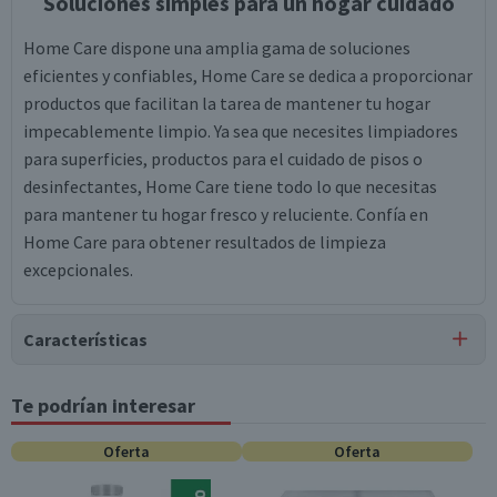
Soluciones simples para un hogar cuidado
Home Care dispone una amplia gama de soluciones
eficientes y confiables, Home Care se dedica a proporcionar
productos que facilitan la tarea de mantener tu hogar
impecablemente limpio. Ya sea que necesites limpiadores
para superficies, productos para el cuidado de pisos o
desinfectantes, Home Care tiene todo lo que necesitas
para mantener tu hogar fresco y reluciente. Confía en
Home Care para obtener resultados de limpieza
excepcionales.
Características
Tipo de Producto
Te podrían interesar
Bolsas de Basura
Oferta
Oferta
Almacenamiento
Conservar en un lugar fresco y seco