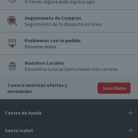
Si tienes alguna duda ingresa aquí
Seguimiento de Compras
Seguimiento de tu despacho en línea
Problemas con tu pedido
Resuelve dudas
Nuestros Locales
Encuentra tu local Santa Isabel más cercano
Conoce nuestras ofertas y
Suscríbete
novedades
Centro de Ayuda
Problemas con tu pedido
Santa Isabel