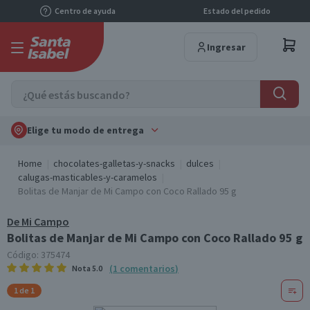
Centro de ayuda
Estado del pedido
Ingresar
Elige tu modo de entrega
Home
chocolates-galletas-y-snacks
dulces
calugas-masticables-y-caramelos
Bolitas de Manjar de Mi Campo con Coco Rallado 95 g
De Mi Campo
Bolitas de Manjar de Mi Campo con Coco Rallado 95 g
Código:
375474
(
1
comentarios
)
Nota
5.0
1 de 1