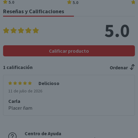
5.0
5.0
Azúcares totales
60
11,4
(g)
Reseñas y Calificaciones
Sodio (mg)
147
27,9
5.0
*Ingesta de referencia de un adulto promedio (8400 kj / 2000 kcal)
Calificar producto
1
calificación
Ordenar
Delicioso
11 de julio de 2026
Carla
Placer ñam
Centro de Ayuda