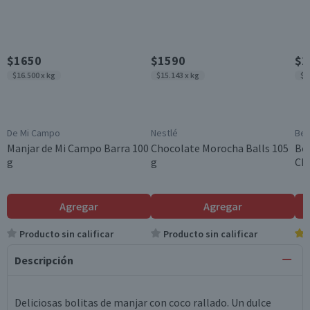
$1650
$1590
$2
$16.500 x kg
$15.143 x kg
$1
De Mi Campo
Nestlé
Ber
Manjar de Mi Campo Barra 100
Chocolate Morocha Balls 105
Bo
g
g
Ch
Agregar
Agregar
Producto sin calificar
Producto sin calificar
Descripción
Deliciosas bolitas de manjar con coco rallado. Un dulce