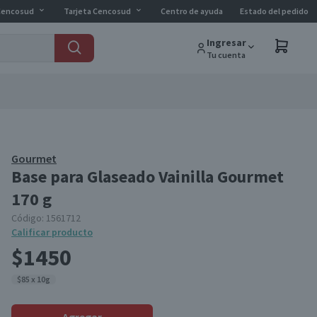
Cencosud
Tarjeta Cencosud
Centro de ayuda
Estado del pedido
Ingresar
Tu cuenta
Gourmet
Base para Glaseado Vainilla Gourmet
170 g
Código:
1561712
Calificar producto
$1450
$85 x 10g