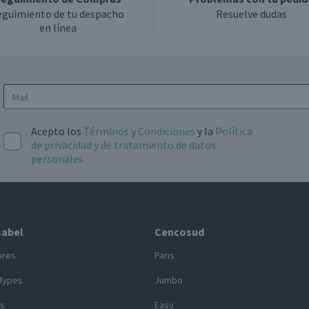
eguimiento de tu despacho
Resuelve dudas
en línea
Acepto los
Términos y Condiciones
y la
Política
de privacidad y de tratamiento de datos
personales
sabel
Cencosud
ores
Paris
Mypes
Jumbo
s
Easy