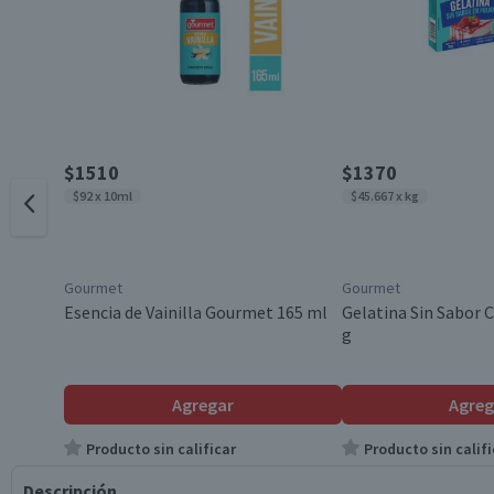
$1510
$1370
$92 x 10ml
$45.667 x kg
Gourmet
Gourmet
Esencia de Vainilla Gourmet 165 ml
Gelatina Sin Sabor C
g
Agregar
Agreg
Producto sin calificar
Producto sin califi
Descripción