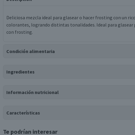
Deliciosa mezcla ideal para glasear o hacer frosting con un rico
colorantes, logrando distintas tonalidades. Ideal para glasear 
con frosting.
Condición alimentaria
Certificación
Ingredientes
Libre de
Libre de
Libre de
Vegano
Lactosa
Peces
Maní
Ingredientes
Información nutricional
azúcar, almidón de maíz, dióxido de titanio, dióxido de silicio, fo
Puede contener
Características
Trazas
de
leche, soya, huevo, gluten, apio, mostaza, sésamo,
Te podrían interesar
Tabla nutricional
Tipo de Producto