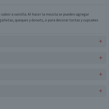
 sabor a vainilla. Al hacer la mezcla se pueden agregar
galletas, queques y donuts, o para decorar tortas y cupcakes
Libre de
Libre de
Libre de
Frutos Secos
Nueces
Sulfitos
sfato tricálcico, saborizante artificial.
 crustáceos.
Glaseado