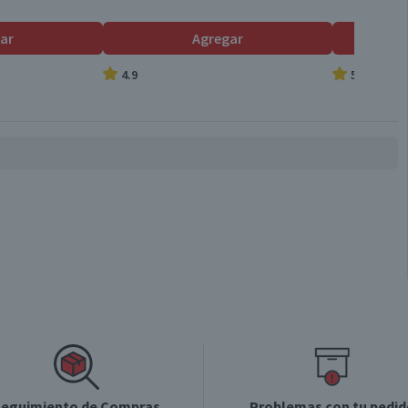
ar
Agregar
4.9
5.0
eguimiento de Compras
Problemas con tu pedid