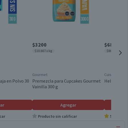
$3200
$6890
$10.667 x kg
$8699 x kg
Gourmet
Cuisine & Co
aja en Polvo 30
Premezcla para Cupcakes Gourmet
Helado Vain
Vainilla 300 g
ar
Agregar
car
Producto sin calificar
5.0