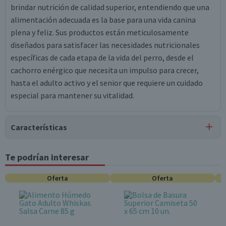
brindar nutrición de calidad superior, entendiendo que una
alimentación adecuada es la base para una vida canina
plena y feliz. Sus productos están meticulosamente
diseñados para satisfacer las necesidades nutricionales
específicas de cada etapa de la vida del perro, desde el
cachorro enérgico que necesita un impulso para crecer,
hasta el adulto activo y el senior que requiere un cuidado
especial para mantener su vitalidad.
Características
Tipo de Producto
Te podrían interesar
Alimentos Húmedos para Perros
Oferta
Oferta
Tipo de Mascota
Perros
Etapa Mascota
Adulto