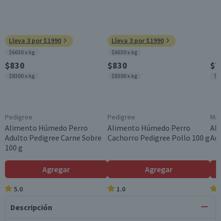
Lleva 3 por $1990
Lleva 3 por $1990
$6630 x kg
$6630 x kg
$830
$830
$7
$8300 x kg
$8300 x kg
$7
Pedigree
Pedigree
Mas
Alimento Húmedo Perro
Alimento Húmedo Perro
Al
Adulto Pedigree Carne Sobre
Cachorro Pedigree Pollo 100 g
Adu
100 g
Agregar
Agregar
5.0
1.0
Descripción