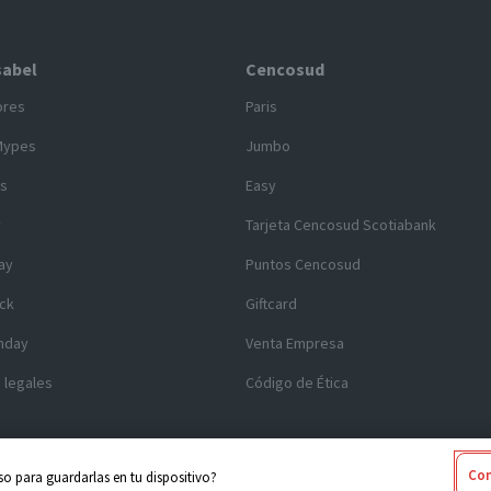
sabel
Cencosud
ores
Paris
Mypes
Jumbo
s
Easy
y
Tarjeta Cencosud Scotiabank
ay
Puntos Cencosud
ck
Giftcard
nday
Venta Empresa
 legales
Código de Ética
Con
o para guardarlas en tu dispositivo?
 2025 Cencosud - Santa Isabel
Términos y Condiciones
|
Seguridad y Pr