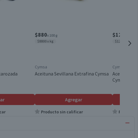
$880
$1200
x 100 g
x 100 g
$8800 x kg
$12.000 x kg
Cymsa
Cymsa
carozada
Aceituna Sevillana Extrafina Cymsa
Aceituna Se
Cymsa
ar
Agregar
car
Producto sin calificar
Producto s