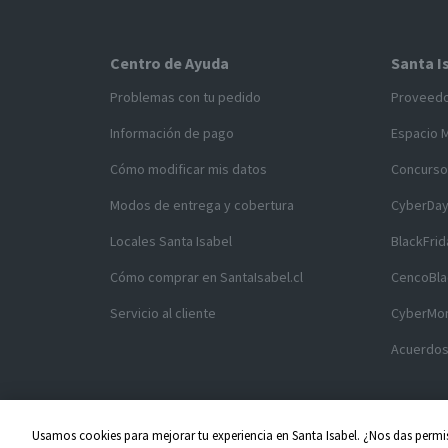
Centro de Ayuda
Santa I
Problemas con tu pedido
Proveed
Información de pago
Espacio 
Cómo modificar mis datos
Concurso
Modos de entrega y cobertura
CyberDa
Locales Santa Isabel
BlackFrid
Cómo comprar en SantaIsabel.cl
CencoBla
Servicio al cliente
CyberMo
Acuerdos
Usamos cookies para mejorar tu experiencia en Santa Isabel. ¿Nos das permis
Copyright ©