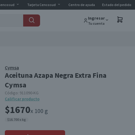
Cencosud
Tarjeta Cencosud
Centro de ayuda
Estado del pedido
Ingresar
Tu cuenta
Cymsa
Aceituna Azapa Negra Extra Fina
Cymsa
Código:
911090-KG
Calificar producto
$1670
x 100 g
$16.700 x kg