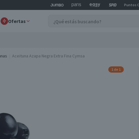
Puntos 
Ofertas
unas
Aceituna Azapa Negra Extra Fina Cymsa
1 de 1