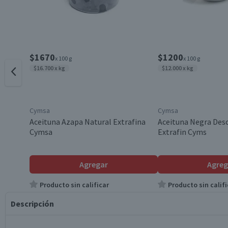
$1670
$1200
x 100 g
x 100 g
$16.700 x kg
$12.000 x kg
Cymsa
Cymsa
Aceituna Azapa Natural Extrafina
Aceituna Negra Des
Cymsa
Extrafin Cyms
Agregar
Agreg
Producto sin calificar
Producto sin califi
Descripción