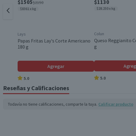
$1505
$1130
$2150
$28.250 x kg
$8361 x kg
Colun
Lays
Queso Reggianito C
Papas Fritas Lay's Corte Americano
g
180 g
Agreg
Agregar
5.0
5.0
Reseñas y Calificaciones
Todavía no tiene calificaciones, comparte la tuya.
Calificar producto