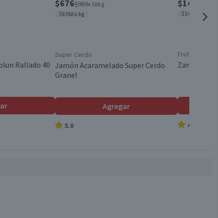
$676
$1450
$989
x 100 g
$1450 x kg
$6760 x kg
Frutas y Verd
Super Cerdo
olun Rallado 40
Zanahoria B
Jamón Acaramelado Super Cerdo
Granel
ar
Agregar
4.9
5.0