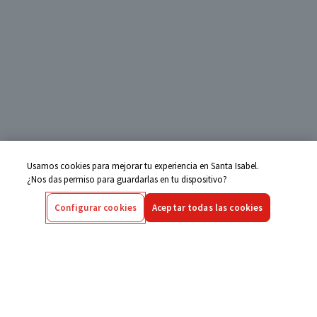
Usamos cookies para mejorar tu experiencia en Santa Isabel.
¿Nos das permiso para guardarlas en tu dispositivo?
Configurar cookies
Aceptar todas las cookies
Centro de Ayuda
Si tienes alguna duda ingresa aquí
Seguimiento de Compras