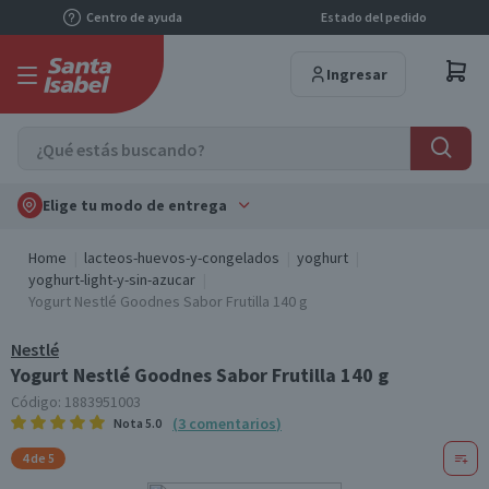
Centro de ayuda
Estado del pedido
Ingresar
Elige tu modo de entrega
Home
lacteos-huevos-y-congelados
yoghurt
yoghurt-light-y-sin-azucar
Yogurt Nestlé Goodnes Sabor Frutilla 140 g
Nestlé
Yogurt Nestlé Goodnes Sabor Frutilla 140 g
Código:
1883951003
(
3
comentarios
)
Nota
5.0
4 de 5