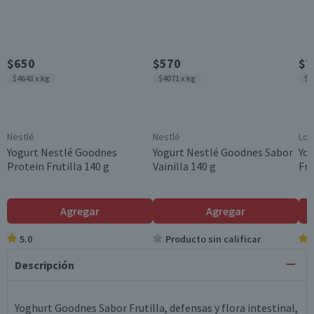
$650
$570
$7
$4643 x kg
$4071 x kg
$5
Nestlé
Nestlé
Lon
Yogurt Nestlé Goodnes
Yogurt Nestlé Goodnes Sabor
Yo
Protein Frutilla 140 g
Vainilla 140 g
Fru
Agregar
Agregar
5.0
Producto sin calificar
Descripción
Yoghurt Goodnes Sabor Frutilla, defensas y flora intestinal,