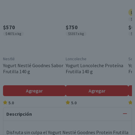
Ll
$3
$570
$750
$6
$4071 x kg
$5357 x kg
$4
Nestlé
Loncoleche
Sop
Yogurt Nestlé Goodnes Sabor
Yogurt Loncoleche Proteína
Yog
Frutilla 140 g
Frutilla 140 g
Fru
Agregar
Agregar
5.0
5.0
Descripción
Disfruta sin culpa el Yogurt Nestlé Goodnes Protein Frutilla