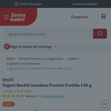
Centro de ayuda
Estado del pedido
Ingresar
Elige tu modo de entrega
Home
lacteos-huevos-y-congelados
yoghurt
yoghurt-con-proteinas
Yogurt Nestlé Goodnes Protein Frutilla 140 g
Nestlé
Yogurt Nestlé Goodnes Protein Frutilla 140 g
Código:
1993776001
(
1
comentarios
)
Nota
5.0
5 de 5