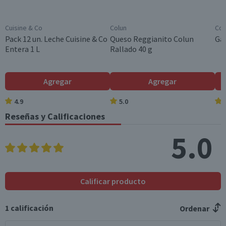
Individual
Colesterol (mg)
14
19,6
Cuisine & Co
Colun
Cos
Hidratos de Carbon
8,8
12,3
Pack 12 un. Leche Cuisine & Co
Queso Reggianito Colun
Gal
o disponibles (g)
Entera 1 L
Rallado 40 g
Azúcares totales
6,9
9,7
(g)
Agregar
Agregar
Sodio (mg)
87
121,8
4.9
5.0
Reseñas y Calificaciones
*Ingesta de referencia de un adulto promedio (8400 kj / 2000 kcal)
5.0
Calificar producto
1
calificación
Ordenar