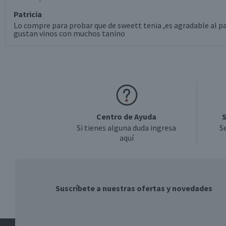
Denominación de Origen
Patricia
Lo compre para probar que de sweett tenia ,es agradable al pa
gustan vinos con muchos tanino
Envase
Formato
País de Origen
Centro de Ayuda
S
Si tienes alguna duda ingresa
S
aquí
Sabor
Aroma
Suscríbete a nuestras ofertas y novedades
Graduación Alcohólica