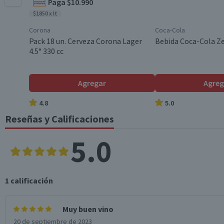
Paga $10.990
Viña
$1850 x lt
Corona
Coca-Cola
Maridaje
Pack 18 un. Cerveza Corona Lager
Bebida Coca-Cola Ze
4.5° 330 cc
Almacenamiento
Agregar
Agreg
4.8
5.0
Reseñas y Calificaciones
Contenido
5.0
Cantidad
1
calificación
Cepa
Muy buen vino
20 de septiembre de 2023