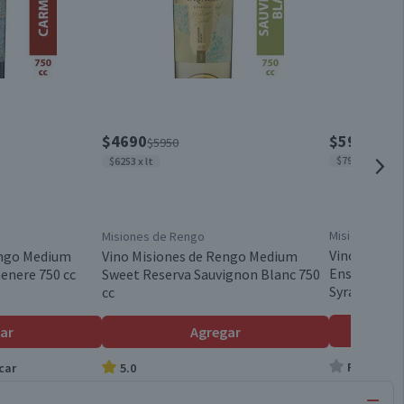
$4690
$5950
$5950
$7933 x lt
$6253 x lt
Misiones de 
Misiones de Rengo
Vino Mision
engo Medium
Vino Misiones de Rengo Medium
Ensamblaje
enere 750 cc
Sweet Reserva Sauvignon Blanc 750
Syrah 750 cc
cc
ar
Agregar
Producto s
car
5.0