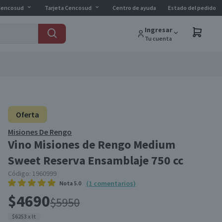
Cencosud
Tarjeta Cencosud
Centro de ayuda
Estado del pedido
Ingresar
Tu cuenta
Oferta
Misiones De Rengo
Vino Misiones de Rengo Medium
Sweet Reserva Ensamblaje 750 cc
Código:
1960999
(
1
comentarios
)
Nota
5.0
$4690
$5950
$6253 x lt