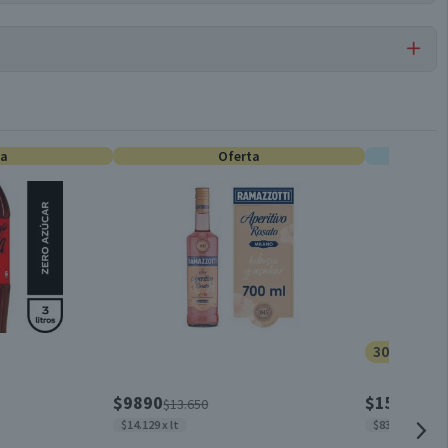
Por cada 1 porción
Vinos Tintos
--
ta
0
Oferta
E
Reserva
Rojo brillante con matices dulces
Unitario
30% dcto.
Entre 16°C y 18°C
$9890
$1505
$13.650
$215
$14.129 x lt
$8361 x kg