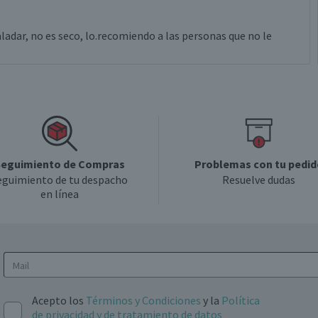
Valle de Rapel
ladar, no es seco, lo.recomiendo a las personas que no le
Botella
Individual
Chile
eguimiento de Compras
Problemas con tu pedid
eguimiento de tu despacho
Resuelve dudas
en línea
Dulce y equilibrado, con sabores a frutos rojos y notas
florales, final fresco y amable
Frutas maduras, especias suaves y dulzura equilibrada
Acepto los
Términos y Condiciones
y la
Política
12.5°
de privacidad y de tratamiento de datos