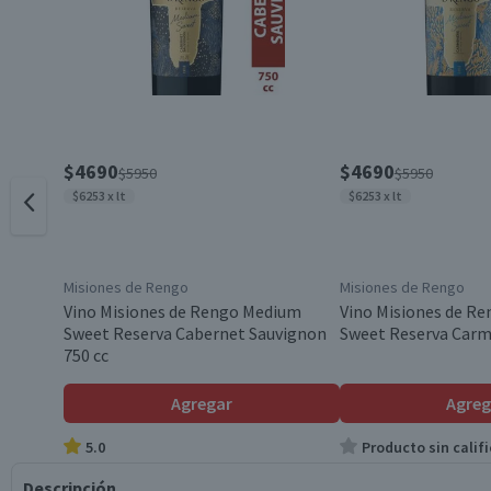
$4690
$4690
$5950
$5950
$6253 x lt
$6253 x lt
Misiones de Rengo
Misiones de Rengo
Vino Misiones de Rengo Medium
Vino Misiones de R
Sweet Reserva Cabernet Sauvignon
Sweet Reserva Carm
750 cc
Agregar
Agreg
5.0
Producto sin califi
Descripción