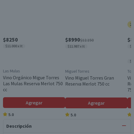
25
$8250
$8990
$8
$12.150
$11.000 x lt
$11.987 x lt
$1
$1
Las Mulas
Miguel Torres
Tor
Vino Orgánico Migue Torres
Vino Miguel Torres Gran
Vin
Las Mulas Reserva Merlot 750
Reserva Merlot 750 cc
Re
cc
750
Agregar
Agregar
5.0
5.0
Descripción