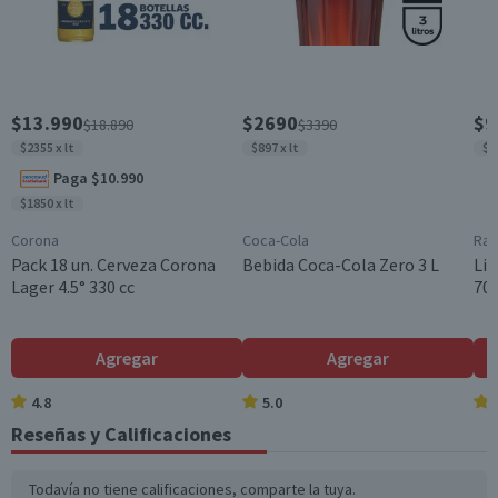
Unitario
Temperatura de Servicio
Entre 15°C y 17°C
Viña
$13.990
$2690
$9
$18.890
$3390
Viña Requingua
$2355 x lt
$897 x lt
$1
Maridaje
Paga $10.990
Carnes blancas
$1850 x lt
Almacenamiento
Corona
Coca-Cola
Ram
Almacenar en un lugar fresco, seco y oscuro. Entre 12°C y
Pack 18 un. Cerveza Corona
Bebida Coca-Cola Zero 3 L
Lic
18°C.
Lager 4.5° 330 cc
700
Contenido
750 cc
Agregar
Agregar
Elaboración
Orgánico
4.8
5.0
Reseñas y Calificaciones
Cantidad
1 un.
Todavía no tiene calificaciones, comparte la tuya.