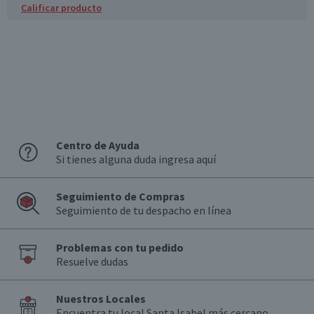
Cepa
Calificar producto
Merlot
Denominación de Origen
Valle de Curicó
Envase
Botella
Formato
Individual
Centro de Ayuda
País de Origen
Si tienes alguna duda ingresa aquí
Chile
Seguimiento de Compras
Sabor
Seguimiento de tu despacho en línea
Rubí profundo brillante
Aroma
Problemas con tu pedido
Entrada suave, buena estructura y acidez equilibrada,
Resuelve dudas
final jugoso
Graduación Alcohólica
Nuestros Locales
14.0°
Encuentra tu local Santa Isabel más cercano