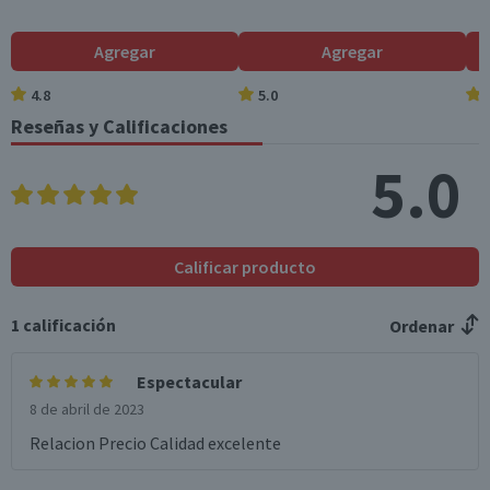
Contenido
750 cc
Agregar
Agregar
Cantidad
1 un.
4.8
5.0
Reseñas y Calificaciones
Cepa
Ensamblaje
5.0
Denominación de Origen
Valle de Aconcagua
Envase
Calificar producto
Botella
Formato
1
calificación
Ordenar
Individual
País de Origen
Espectacular
Chile
8 de abril de 2023
Sabor
Relacion Precio Calidad excelente
Prístino y con gran estructura