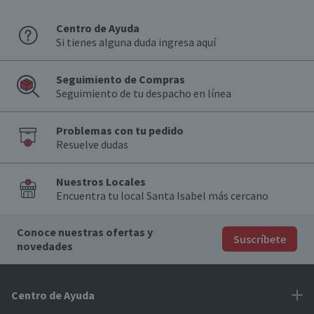
Aroma
Frutas roja y negra, madera noble
Centro de Ayuda
Si tienes alguna duda ingresa aquí
Graduación Alcohólica
14.0°
Seguimiento de Compras
Nota
Seguimiento de tu despacho en línea
Por Ley la venta de alcohol está prohibida para menores
de 18 años.
Problemas con tu pedido
Garantía Mínima Legal
Resuelve dudas
Válida hasta su fecha de caducidad
Nuestros Locales
Encuentra tu local Santa Isabel más cercano
Conoce nuestras ofertas y
Suscríbete
novedades
Centro de Ayuda