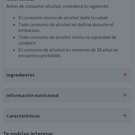
Antes de consumir alcohol, considera lo siguiente:
El consumo nocivo de alcohol daña tu salud.
Todo consumo de alcohol es dañino durante el
embarazo.
Todo consumo de alcohol limita la capacidad de
conducir.
El consumo de alcohol en menores de 18 años se
encuentra prohibido.
Ingredientes
Ingredientes
Información nutricional
vino tinto cabernet sauvignon sin filtrar, vino tinto merlot
sin filtrar, vino tinto cabernet franc sin filtrar, vino tinto
Tabla nutricional
petit verdot sin filtrar.
Características
Valores
Por cada 1
Por cada 100g/ml
medios
porción
Tipo de Producto
Te podrían interesar