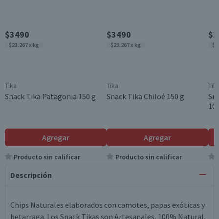
$3490
$3490
$2
$23.267 x kg
$23.267 x kg
$2
Tika
Tika
Tik
Snack Tika Patagonia 150 g
Snack Tika Chiloé 150 g
Sna
100
Agregar
Agregar
Producto sin calificar
Producto sin calificar
Descripción
Chips Naturales elaborados con camotes, papas exóticas y
betarraga. Los Snack Tikas son Artesanales, 100% Natural,