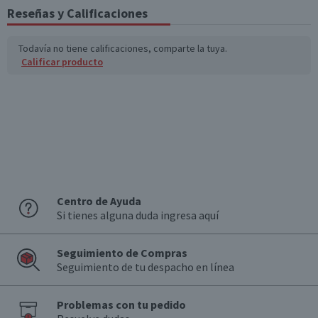
(g)
Reseñas y Calificaciones
Sodio (mg)
262
52,4
Todavía no tiene calificaciones, comparte la tuya.
Calificar producto
Fibra (g)
7,1
1,4
*Ingesta de referencia de un adulto promedio (8400 kj / 2000 kcal)
Centro de Ayuda
Si tienes alguna duda ingresa aquí
Seguimiento de Compras
Seguimiento de tu despacho en línea
Problemas con tu pedido