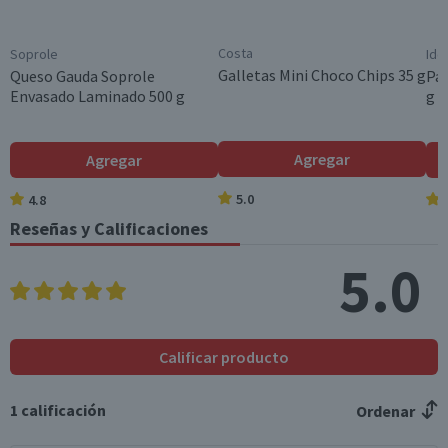
Grasas Poliinsatura
4,2
0,5
das (g)
Costa
Soprole
Ide
Grasas trans (g)
0,1
0
Galletas Mini Choco Chips 35 g
Queso Gauda Soprole
Pan
Envasado Laminado 500 g
g
Colesterol (mg)
42,9
5,1
Hidratos de Carbon
0,5
0,1
Agregar
Agregar
o disponibles (g)
5.0
4.8
Azúcares totales
0,5
0,1
(g)
Reseñas y Calificaciones
Sodio (mg)
909
109,1
5.0
*Ingesta de referencia de un adulto promedio (8400 kj / 2000 kcal)
Calificar producto
1
calificación
Ordenar