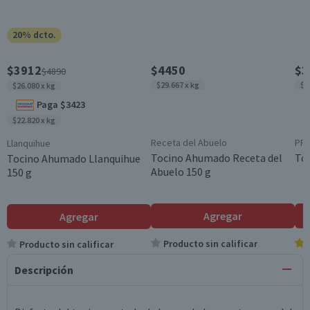
20% dcto.
$3912
$4450
$3
$4890
$29.667 x kg
$2
$26.080 x kg
Paga $3423
$22.820 x kg
Receta del Abuelo
PF
Llanquihue
Tocino Ahumado Receta del
To
Tocino Ahumado Llanquihue
Abuelo 150 g
150 g
Agregar
Agregar
Producto sin calificar
Producto sin calificar
Descripción