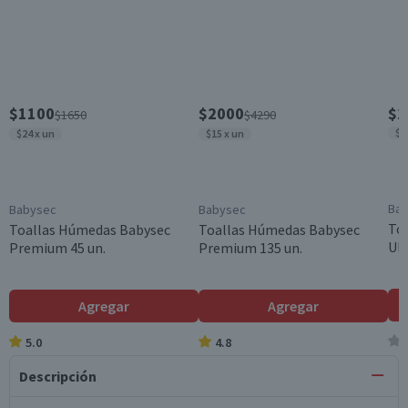
$1100
$2000
$2
$1650
$4290
$2
$24 x un
$15 x un
Ba
Babysec
Babysec
To
Toallas Húmedas Babysec
Toallas Húmedas Babysec
Ult
Premium 45 un.
Premium 135 un.
Agregar
Agregar
5.0
4.8
Descripción