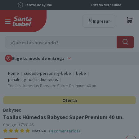
Centro de ayuda
Estado del pedido
Ingresar
Elige tu modo de entrega
Home
cuidado-personal-y-bebe
bebe
panales-y-toallas-humedas
Toallas Húmedas Babysec Super Premium 40 un.
Oferta
Babysec
Toallas Húmedas Babysec Super Premium 40 un.
Código:
1789126
(
4
comentarios
)
Nota
5.0