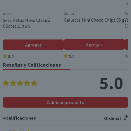
490g
$2
Protección Solar SPF
Costa
Sop
Nova
Sin SPF
Galletas Mini Choco Chips 35 g
Yog
Servilletas Nova Clásica
120
Cóctel 150 un.
Beneficios
Higiene - Limpieza - Protección
Género
Agregar
Agregar
Unisex
5.0
5.0
Cantidad
Reseñas y Calificaciones
40 un.
5.0
Modelo
Super premium
Garantía Mínima Legal
6 meses, a partir de la entrega del producto
Calificar producto
Garantía Proveedor
6 meses
4
calificaciones
Ordenar