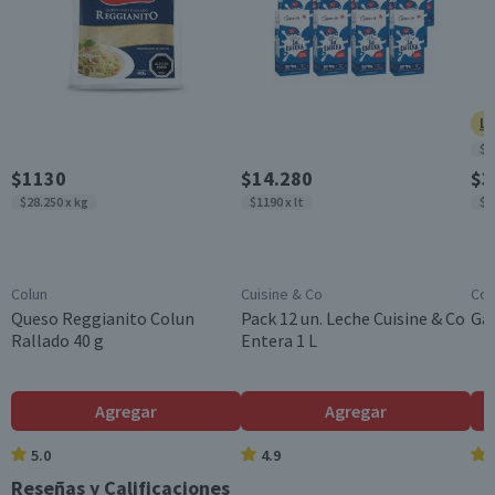
Garantía Mínima Legal
6 meses, a partir de la entrega del producto
Ll
$8
$1130
$14.280
$3
$28.250 x kg
$1190 x lt
$9
Colun
Cuisine & Co
Cos
Queso Reggianito Colun
Pack 12 un. Leche Cuisine & Co
Gal
Rallado 40 g
Entera 1 L
Agregar
Agregar
5.0
4.9
Reseñas y Calificaciones