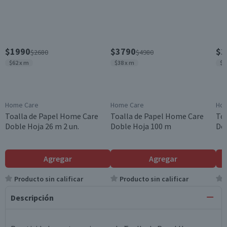
$1990
$3790
$1
$2680
$4980
$62 x m
$38 x m
$3
Home Care
Home Care
Hom
Toalla de Papel Home Care
Toalla de Papel Home Care
To
Doble Hoja 26 m 2 un.
Doble Hoja 100 m
Dob
Agregar
Agregar
Producto sin calificar
Producto sin calificar
Descripción