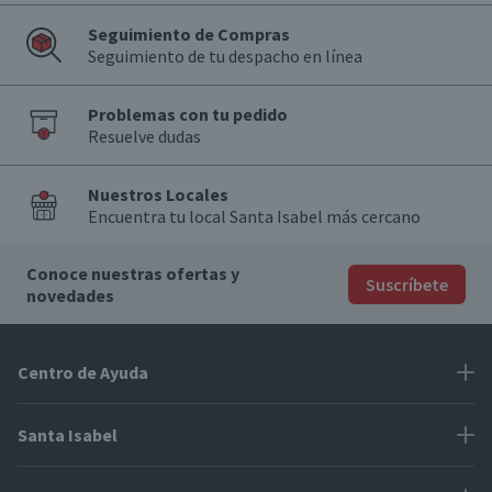
Seguimiento de Compras
Seguimiento de tu despacho en línea
Problemas con tu pedido
Resuelve dudas
Nuestros Locales
Encuentra tu local Santa Isabel más cercano
Conoce nuestras ofertas y
Suscríbete
novedades
Centro de Ayuda
Problemas con tu pedido
Santa Isabel
Información de pago