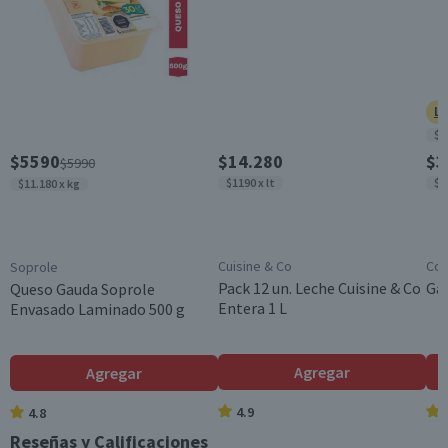
Garantía Mínima Legal
6 meses, a partir de la entrega del producto
Ll
$8
$5590
$14.280
$3
$5990
$1190 x lt
$9
$11.180 x kg
Cuisine & Co
Cos
Soprole
Pack 12 un. Leche Cuisine & Co
Gal
Queso Gauda Soprole
Entera 1 L
Envasado Laminado 500 g
Agregar
Agregar
4.9
4.8
Reseñas y Calificaciones