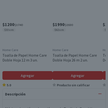
$1200
$1990
$1
$1740
$2680
$33 x m
$62 x m
$3
Home Care
Home Care
Hom
Toalla de Papel Home Care
Toalla de Papel Home Care
To
Doble Hoja 12 m 3 un.
Doble Hoja 26 m 2 un.
Dob
Agregar
Agregar
5.0
Producto sin calificar
Descripción