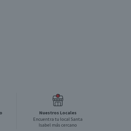
5.0
5
o
Nuestros Locales
Encuentra tu local Santa
Isabel más cercano