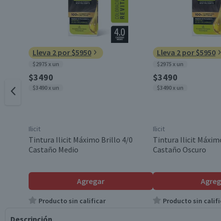
Lleva 2 por $5950
Lleva 2 por $5950
$2975 x un
$2975 x un
$3490
$3490
$3490 x un
$3490 x un
Ilicit
Ilicit
Tintura Ilicit Máximo Brillo 4/0
Tintura Ilicit Máximo
Castaño Medio
Castaño Oscuro
Agregar
Agreg
Producto sin calificar
Producto sin califi
Descripción