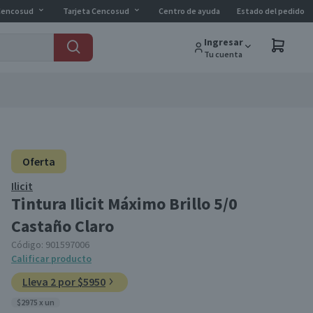
Cencosud
Tarjeta Cencosud
Centro de ayuda
Estado del pedido
Ingresar
Tu cuenta
Oferta
Ilicit
Tintura Ilicit Máximo Brillo 5/0
Castaño Claro
Código:
901597006
Calificar producto
Lleva 2 por $5950
$2975 x un