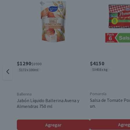
Característica Sustentable
Contenido
Nota
Garantía Mínima Legal
$1290
$4150
$1930
$3458 x kg
$172 x 100ml
Pomarola
Ballerina
Salsa de Tomate Po
Jabón Líquido Ballerina Avena y
un.
Almendras 750 ml
Agreg
Agregar