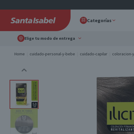
Categorías
Elige tu modo de entrega
Home
cuidado-personal-y-bebe
cuidado-capilar
coloracion-y