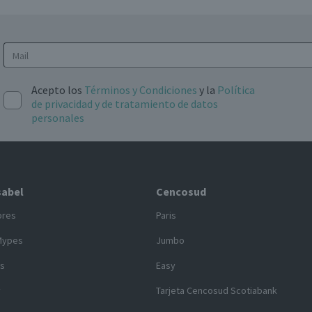
Acepto los
Términos y Condiciones
y la
Política
de privacidad y de tratamiento de datos
personales
sabel
Cencosud
ores
Paris
Mypes
Jumbo
s
Easy
y
Tarjeta Cencosud Scotiabank