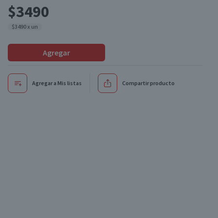
$3490
$3490 x un
Agregar
Agregar a Mis listas
Compartir producto
Oferta
Oferta