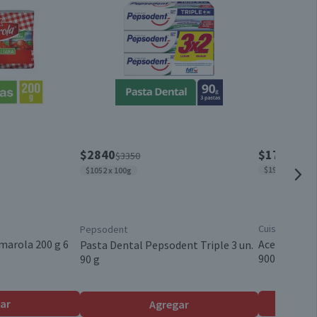
Producto Cruelty Free
1 unidad
[""]
Válida hasta su fecha de caducidad
$2840
$1790
$3350
$1989 x lt
$1052 x 100g
Cuisine & Co
Pepsodent
marola 200 g 6
Aceite Veget
Pasta Dental Pepsodent Triple 3 un.
900 ml
90 g
ar
Agregar