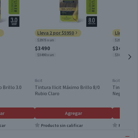
Lleva 2 por $5950
Lleva 2 po
$2975 x un
$2975 x un
$3490
$3490
$3490 x un
$3490 x un
Ilicit
Ilicit
 Brillo 3.0
Tintura Ilicit Máximo Brillo 8/0
Tintura Ilic
Rubio Claro
Negro
ar
Agregar
car
Producto sin calificar
Producto s