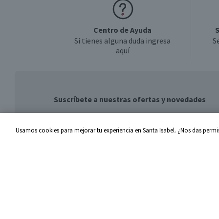
Centro de Ayuda
S
Si tienes alguna duda ingresa
S
aquí
Suscríbete a nuestras ofertas y novedades
Usamos cookies para mejorar tu experiencia en Santa Isabel. ¿Nos das permis
Centro de Ayuda
Santa I
Problemas con tu pedido
Proveed