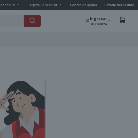
Cencosud
Tarjeta Cencosud
Centro de ayuda
Estado del pedido
Ingresar
Tu cuenta