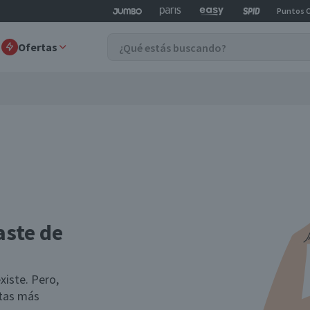
Puntos 
Ofertas
aste de
xiste. Pero,
rtas más