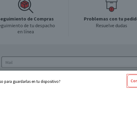
eguimiento de Compras
Problemas con tu pedid
eguimiento de tu despacho
Resuelve dudas
en línea
Acepto los
Términos y Condiciones
y la
Política
Con
o para guardarlas en tu dispositivo?
de privacidad y de tratamiento de datos
personales
sabel
Cencosud
ores
Paris