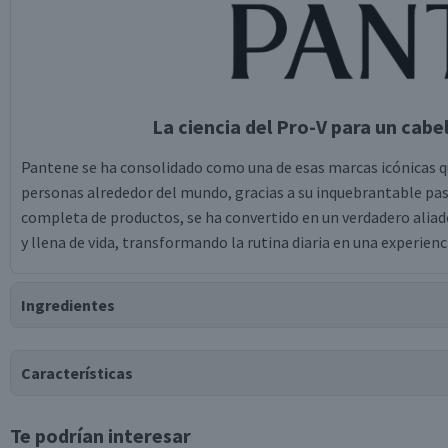
La ciencia del Pro-V para un cabell
Pantene se ha consolidado como una de esas marcas icónicas qu
personas alrededor del mundo, gracias a su inquebrantable pasi
completa de productos, se ha convertido en un verdadero alia
y llena de vida, transformando la rutina diaria en una experienc
Ingredientes
Ingredientes
Características
Aqua, Sodium Laureth Sulfate, Sodium Citrate, Cocamidopropyl
Potassium Chloride, Stearyl Alcohol, Parfum, Dimethiconol, 
Te podrían interesar
Chloride, Sodium Benzoate, Citric Acid, Tea-Dodecylbenzenesu
Tipo de Producto