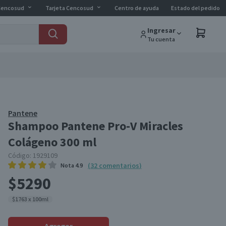
Cencosud
Tarjeta Cencosud
Centro de ayuda
Estado del pedido
Ingresar
Tu cuenta
Pantene
Shampoo Pantene Pro-V Miracles
Colágeno 300 ml
Código:
1929109
(
32
comentarios
)
Nota
4.9
$5290
$1763 x 100ml