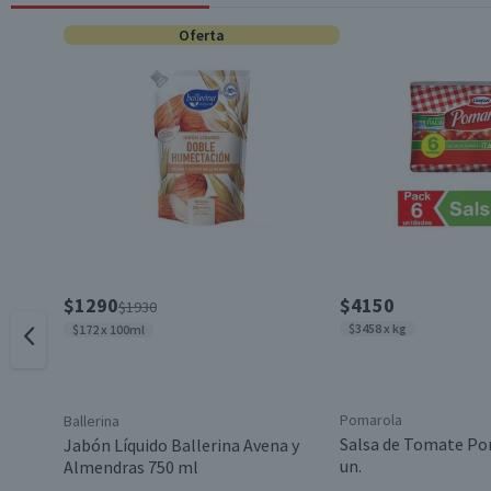
Polyquaternium-10, Trihydroxystearin, Linalool, Hexyl Cinnam
Oferta
Seed Oil, Methylchloroisothiazolinone, Methylisothiazolinone,
Contenido
Beneficios
Género
Garantía Mínima Legal
$1290
$4150
$1930
$3458 x kg
$172 x 100ml
Pomarola
Ballerina
Salsa de Tomate Po
Jabón Líquido Ballerina Avena y
un.
Almendras 750 ml