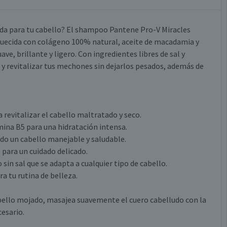
da para tu cabello? El shampoo Pantene Pro-V Miracles
riquecida con colágeno 100% natural, aceite de macadamia y
ve, brillante y ligero. Con ingredientes libres de sal y
y revitalizar tus mechones sin dejarlos pesados, además de
revitalizar el cabello maltratado y seco.
ina B5 para una hidratación intensa.
ndo un cabello manejable y saludable.
 para un cuidado delicado.
sin sal que se adapta a cualquier tipo de cabello.
ra tu rutina de belleza.
abello mojado, masajea suavemente el cuero cabelludo con la
cesario.