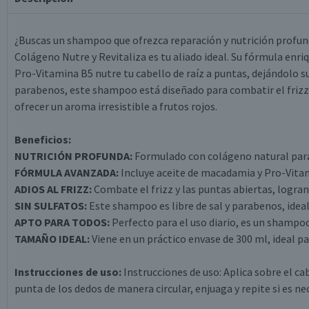
¿Buscas un shampoo que ofrezca reparación y nutrición profun
Colágeno Nutre y Revitaliza es tu aliado ideal. Su fórmula en
Pro-Vitamina B5 nutre tu cabello de raíz a puntas, dejándolo sua
parabenos, este shampoo está diseñado para combatir el frizz 
ofrecer un aroma irresistible a frutos rojos.
Beneficios:
NUTRICIÓN PROFUNDA:
Formulado con colágeno natural para 
FÓRMULA AVANZADA:
Incluye aceite de macadamia y Pro-Vitam
ADIOS AL FRIZZ:
Combate el frizz y las puntas abiertas, logra
SIN SULFATOS:
Este shampoo es libre de sal y parabenos, ideal
APTO PARA TODOS:
Perfecto para el uso diario, es un shampoo 
TAMAÑO IDEAL:
Viene en un práctico envase de 300 ml, ideal pa
Instrucciones de uso:
Instrucciones de uso: Aplica sobre el c
punta de los dedos de manera circular, enjuaga y repite si es ne