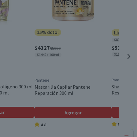
15% dcto.
Lleva 2 po
$874 x 100ml
$4327
$5390
$5090
$1348 x 100ml
$1442 x 100ml
Pantene
Pantene
olágeno 300 ml
Shampoo Pa
Mascarilla Capilar Pantene
0 ml
Restauració
Reparación 300 ml
ar
Agregar
5.0
4.8