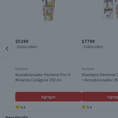
$5290
$7790
$2116 x 100ml
$1416 x 100ml
Pantene
Pantene
Acondicionador Pantene Pro-V
Shampoo Pantene C
Miracles Colágeno 250 ml
+ Acondicionador 25
Agregar
Agreg
5.0
5.0
Descripción