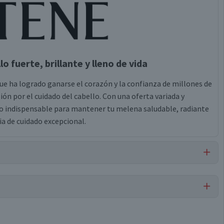
o fuerte, brillante y lleno de vida
e ha logrado ganarse el corazón y la confianza de millones de
ón por el cuidado del cabello. Con una oferta variada y
do indispensable para mantener tu melena saludable, radiante
ia de cuidado excepcional.
 Betaine, Sodium Xylenesulfonate, Sodium Lauryl Sulfate,
Cetyl Alcohol, Dimethicone, Guar Hydroxypropyltrimonium
lfonate, Tetrasodium Edta, Trideceth-10, Polyquaternium-6,
Shampoos