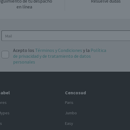
eguimiento de tu despacho
Resuelve dudas
en línea
Acepto los
Términos y Condiciones
y la
Política
de privacidad y de tratamiento de datos
personales
sabel
Cencosud
ores
Paris
Mypes
Jumbo
s
Easy