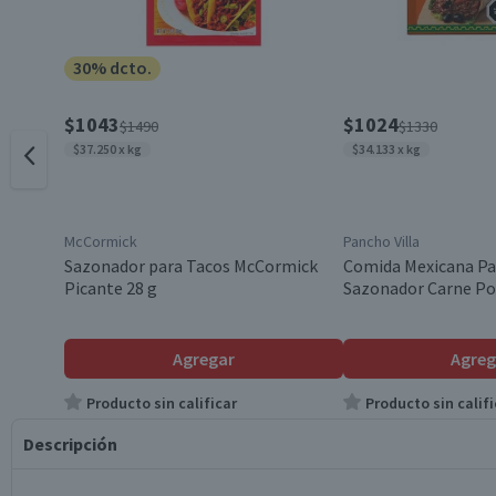
30% dcto.
$1043
$1024
$1490
$1330
$37.250 x kg
$34.133 x kg
McCormick
Pancho Villa
Sazonador para Tacos McCormick
Comida Mexicana Pa
Picante 28 g
Sazonador Carne Pol
Agregar
Agreg
Producto sin calificar
Producto sin califi
Descripción