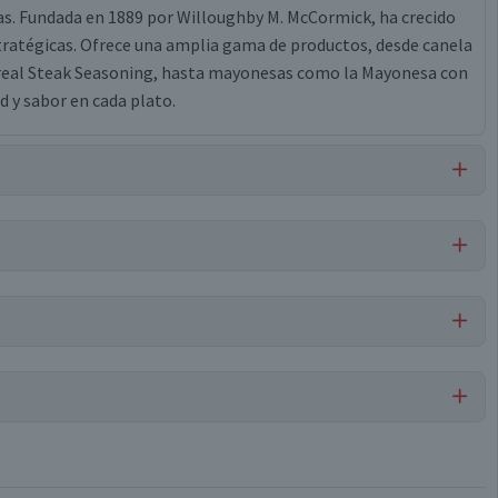
as. Fundada en 1889 por Willoughby M. McCormick, ha crecido
stratégicas. Ofrece una amplia gama de productos, desde canela
treal Steak Seasoning, hasta mayonesas como la Mayonesa con
 y sabor en cada plato.
Libre de
Libre de
Libre de
Libre de
Maní
Frutos Secos
Nueces
Sulfitos
e), ajo, tomate, sólidos de jarabe de maíz, sólidos de jugo de