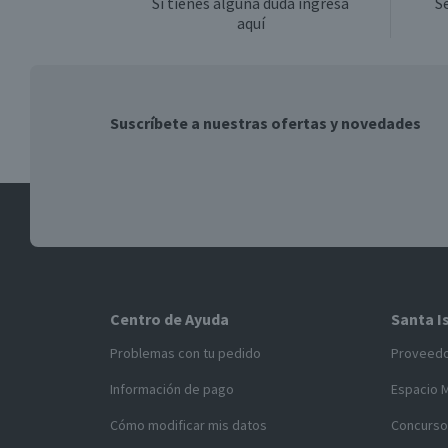
Si tienes alguna duda ingresa
S
aquí
Suscríbete a nuestras ofertas y novedades
Centro de Ayuda
Santa I
Problemas con tu pedido
Proveed
Información de pago
Espacio 
Cómo modificar mis datos
Concurso