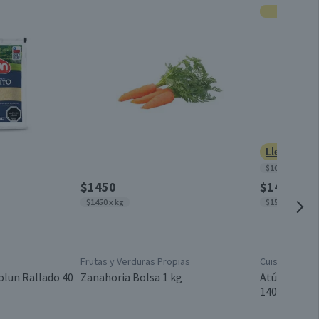
Por cada 1 porción
Sazonadores
15
0,3
Unitario
0,2
3
Conservar en un lugar fresco y seco
0,8
Lleva 3 po
$10.956 x kg
Sobre
290
$1450
$1420
$1450 x kg
$15.604 x kg
Estados Unidos
Frutas y Verduras Propias
Cuisine & Co
Válida hasta su fecha de caducidad
olun Rallado 40
Zanahoria Bolsa 1 kg
Atún Lomito
140 g neto