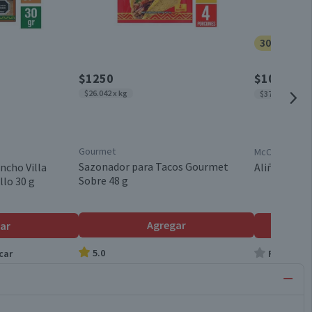
30% dcto.
$1250
$1043
$149
$26.042 x kg
$37.250 x kg
Gourmet
McCormick
Sazonador para Tacos Gourmet
ncho Villa
Aliños para
Sobre 48 g
lo 30 g
Agregar
ar
5.0
car
Producto s