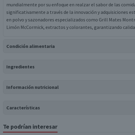
mundialmente por su enfoque en realzar el sabor de las comid
significativamente a través de la innovación y adquisiciones e
en polvo y sazonadores especializados como Grill Mates Mon
Limón McCormick, extractos y colorantes, garantizando calidad
Condición alimentaria
Certificación
Ingredientes
Libre de
Libre de
Libre de
Libre de
Mariscos
Soya
Huevo
Peces
y Crustáceos
Ingredientes
Información nutricional
cebolla, ají, comino, orégano, sal, harina de maíz, lactosa (lech
lima, saborizante natural.
Características
Te podrían interesar
Tabla nutricional
Estados Unidos