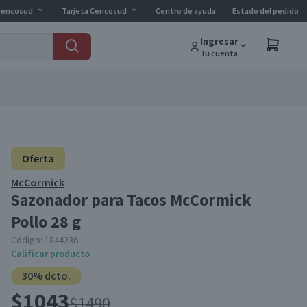
Cencosud
Tarjeta Cencosud
Centro de ayuda
Estado del pedido
Ingresar
Tu cuenta
Oferta
McCormick
Sazonador para Tacos McCormick
Pollo 28 g
Código:
1844236
Calificar producto
30% dcto.
$1043
$1490