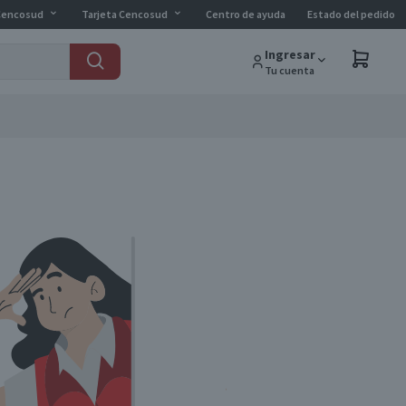
Cencosud
Tarjeta Cencosud
Centro de ayuda
Estado del pedido
Ingresar
Tu cuenta