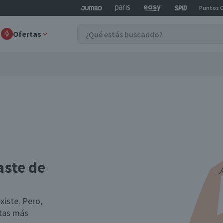
Puntos 
Ofertas
aste de
xiste. Pero,
rtas más