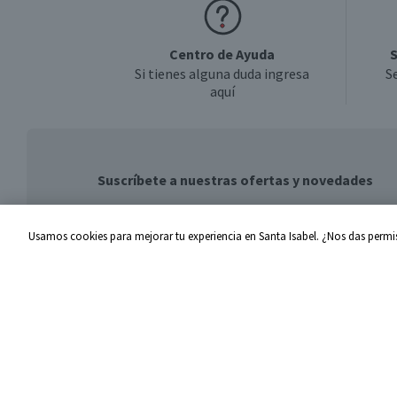
Centro de Ayuda
S
Si tienes alguna duda ingresa
S
aquí
Suscríbete a nuestras ofertas y novedades
Usamos cookies para mejorar tu experiencia en Santa Isabel. ¿Nos das permis
Centro de Ayuda
Santa I
Problemas con tu pedido
Proveed