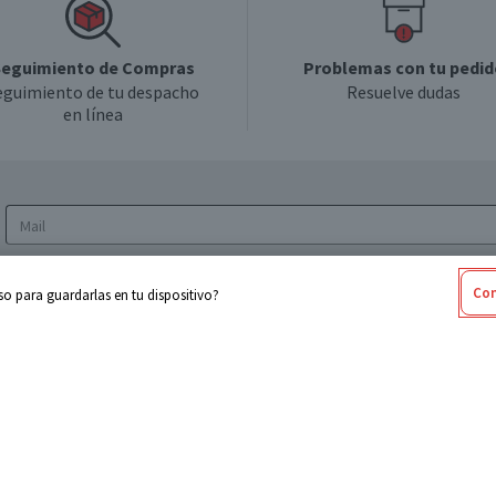
eguimiento de Compras
Problemas con tu pedid
eguimiento de tu despacho
Resuelve dudas
en línea
Acepto los
Términos y Condiciones
y la
Política
Con
o para guardarlas en tu dispositivo?
de privacidad y de tratamiento de datos
personales
sabel
Cencosud
ores
Paris