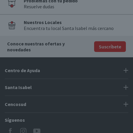
Problemas con tu pedido
Resuelve dudas
Nuestros Locales
Encuentra tu local Santa Isabel más cercano
Conoce nuestras ofertas y
Suscríbete
novedades
Centro de Ayuda
Problemas con tu pedido
Santa Isabel
Información de pago
Proveedores
Cencosud
Cómo modificar mis datos
Espacio Mypes
Modos de entrega y cobertura
Síguenos
Paris
Concursos
Locales Santa Isabel
Jumbo