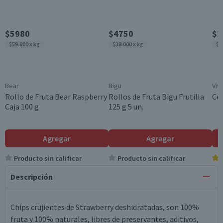
$5980
$4750
$2
$59.800 x kg
$38.000 x kg
$9
Bear
Bigu
Viv
Rollo de Fruta Bear Raspberry
Rollos de Fruta Bigu Frutilla
Cer
Caja 100 g
125 g 5 un.
Agregar
Agregar
Producto sin calificar
Producto sin calificar
Descripción
Chips crujientes de Strawberry deshidratadas, son 100%
fruta y 100% naturales, libres de preservantes, aditivos,