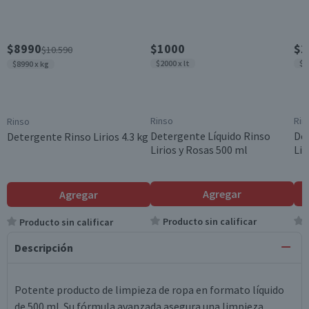
$8990
$1000
$1
$10.590
$2000 x lt
$1
$8990 x kg
Rinso
Rin
Rinso
Detergente Líquido Rinso
De
Detergente Rinso Lirios 4.3 kg
Lirios y Rosas 500 ml
Lir
Agregar
Agregar
Producto sin calificar
Producto sin calificar
Descripción
Potente producto de limpieza de ropa en formato líquido
de 500 ml. Su fórmula avanzada asegura una limpieza