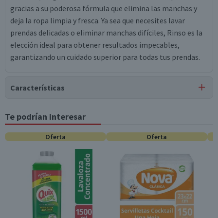
gracias a su poderosa fórmula que elimina las manchas y
deja la ropa limpia y fresca. Ya sea que necesites lavar
prendas delicadas o eliminar manchas difíciles, Rinso es la
elección ideal para obtener resultados impecables,
garantizando un cuidado superior para todas tus prendas.
Características
Tipo de Producto
Te podrían interesar
Detergentes Líquidos
Oferta
Oferta
Característica Sustentable
Químicos Controlados
Material
Plástico
Formato
Líquido