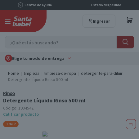
Centro de ayuda
Estado del pedido
Ingresar
Elige tu modo de entrega
Home
limpieza
limpieza-de-ropa
detergente-para-diluir
Detergente Líquido Rinso 500 ml
Rinso
Detergente Líquido Rinso 500 ml
Código:
1994542
Calificar producto
1 de 2