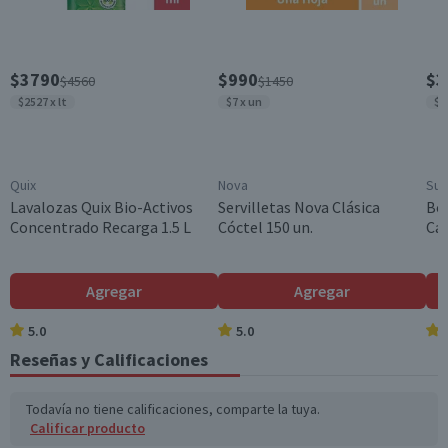
País de Origen
Chile
Variedad
$3790
$990
$3
$4560
$1450
Líquido
$2527 x lt
$7 x un
$3
Garantía Mínima Legal
Válida hasta su fecha de caducidad
Garantía Proveedor
Quix
Nova
Sup
6 meses, a partir de la entrega del producto
Lavalozas Quix Bio-Activos
Servilletas Nova Clásica
Bol
Concentrado Recarga 1.5 L
Cóctel 150 un.
Cam
Agregar
Agregar
5.0
5.0
Reseñas y Calificaciones
Todavía no tiene calificaciones, comparte la tuya.
Calificar producto