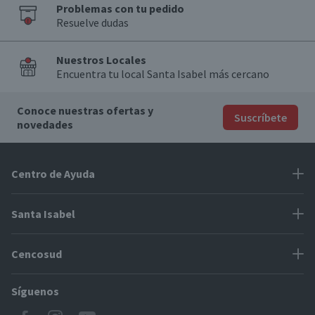
Problemas con tu pedido
Resuelve dudas
Nuestros Locales
Encuentra tu local Santa Isabel más cercano
Conoce nuestras ofertas y
Suscríbete
novedades
Centro de Ayuda
Problemas con tu pedido
Santa Isabel
Información de pago
Proveedores
Cencosud
Cómo modificar mis datos
Espacio Mypes
Modos de entrega y cobertura
Síguenos
Paris
Concursos
Locales Santa Isabel