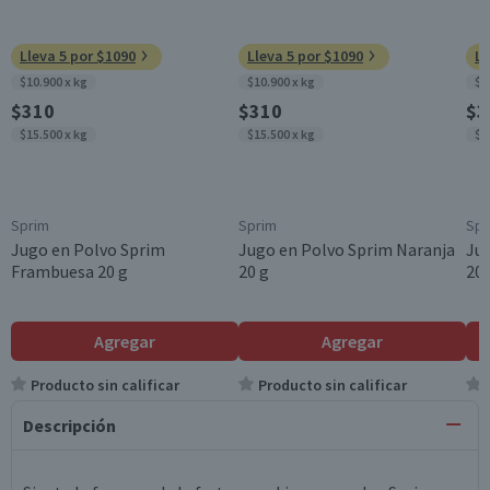
Lleva 5 por $1090
Lleva 5 por $1090
Ll
$10.900 x kg
$10.900 x kg
$1
$310
$310
$3
$15.500 x kg
$15.500 x kg
$1
Sprim
Sprim
Spr
Jugo en Polvo Sprim
Jugo en Polvo Sprim Naranja
Ju
Frambuesa 20 g
20 g
20 
Agregar
Agregar
Producto sin calificar
Producto sin calificar
Descripción