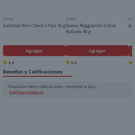
Grasas Poliinsatura
14,7
3,7
Chile
das (g)
Variedad
Costa
Colun
Coc
Grasas trans (g)
0,2
0,1
Saborizado
Galletas Mini Choco Chips 35 g
Queso Reggianito Colun
Beb
Rallado 40 g
Garantía Mínima Legal
Colesterol (mg)
1
0,3
Válida hasta su fecha de caducidad
Hidratos de Carbon
62
15,5
Agregar
Agregar
o disponibles (g)
5.0
5.0
Azúcares totales
5,4
1,4
(g)
Reseñas y Calificaciones
Sodio (mg)
611
152,8
Todavía no tiene calificaciones, comparte la tuya.
Calificar producto
*Ingesta de referencia de un adulto promedio (8400 kj / 2000 kcal)