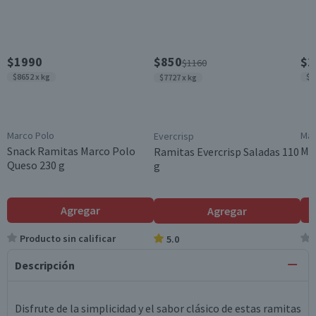
$1990
$850
$2
$1160
$8652 x kg
$7
$7727 x kg
Marco Polo
Mar
Evercrisp
Snack Ramitas Marco Polo
Man
Ramitas Evercrisp Saladas 110
Queso 230 g
g
Agregar
Agregar
Producto sin calificar
5.0
Descripción
Disfrute de la simplicidad y el sabor clásico de estas ramitas