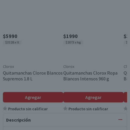
$5990
$1990
$3
$3328 x lt
$2073 x kg
$1
Clorox
Clorox
Clo
Quitamanchas Clorox Blancos
Quitamanchas Clorox Ropa
Qu
Supremos 1.8 L
Blancos Intensos 960 g
Bla
Agregar
Agregar
Producto sin calificar
Producto sin calificar
Descripción