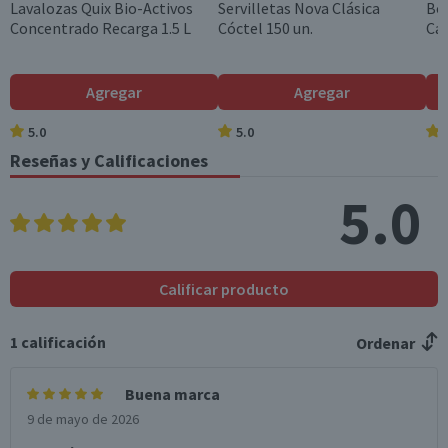
Lavalozas Quix Bio-Activos
Servilletas Nova Clásica
Bol
Concentrado Recarga 1.5 L
Cóctel 150 un.
Cam
Agregar
Agregar
5.0
5.0
Reseñas y Calificaciones
5.0
Calificar producto
1
calificación
Ordenar
Buena marca
9 de mayo de 2026