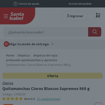
Centro de ayuda
Estado del pedido
Ingresar
Elige tu modo de entrega
Home
limpieza
limpieza-de-ropa
prelavado-quitamanchas-y-aprestos
Quitamanchas Clorox Blancos Supremos 960 g
Oferta
Clorox
Quitamanchas Clorox Blancos Supremos 960 g
Código:
1769150
(
1
comentarios
)
Nota
5.0