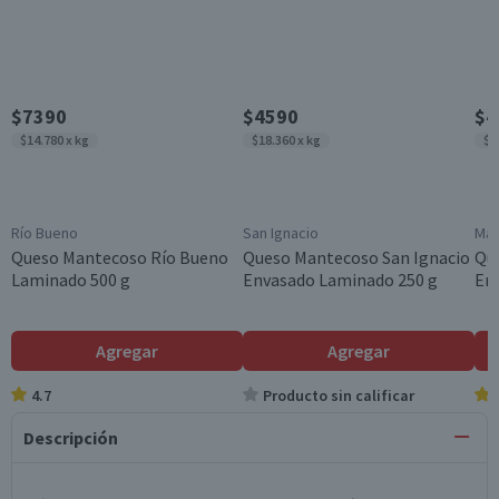
$7390
$4590
$4
$14.780 x kg
$18.360 x kg
$1
Río Bueno
San Ignacio
Mat
Queso Mantecoso Río Bueno
Queso Mantecoso San Ignacio
Qu
Laminado 500 g
Envasado Laminado 250 g
En
Agregar
Agregar
4.7
Producto sin calificar
Descripción