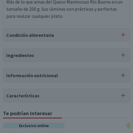
Más de lo que amas del Queso Mantecoso Río Bueno en un
tamaño de 250 g. Sus láminas son prácticas y perfectas
para realzar cualquier plato.
Condición alimentaria
Certificación
Ingredientes
Libre de
Libre de
Lactosa
Gluten
Ingredientes
Información nutricional
leche pasteurizada, sal, cloruro de calcio, cuajo, nitrato de
sodio, cultivos lácteos, vitamina d3.
Características
Tipo de Producto
Te podrían interesar
Tabla nutricional
Queso Mantecoso
Valores
Exclusivo online
Por cada 1
Pack-Unitario
Por cada 100g/ml
medios
porción