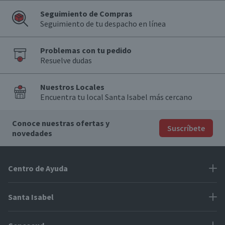
Seguimiento de Compras
Seguimiento de tu despacho en línea
Problemas con tu pedido
Resuelve dudas
Nuestros Locales
Encuentra tu local Santa Isabel más cercano
Conoce nuestras ofertas y
Suscríbete
novedades
Centro de Ayuda
Problemas con tu pedido
Santa Isabel
Información de pago
Proveedores