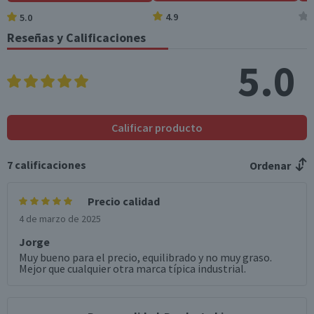
4.9
5.0
Azúcares totales
0
0
(g)
Reseñas y Calificaciones
Sodio (mg)
498
189,2
5.0
*Ingesta de referencia de un adulto promedio (8400 kj / 2000 kcal)
Calificar producto
7
calificaciones
Ordenar
Precio calidad
4 de marzo de 2025
Jorge
Muy bueno para el precio, equilibrado y no muy graso.
Mejor que cualquier otra marca típica industrial.