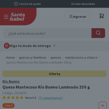
Centro de ayuda
Estado del pedido
Ingresar
Elige tu modo de entrega
Home
quesos-y-fiambres
quesos
mantecosos-y-chanco
Queso Mantecoso Río Bueno Laminado 250 g
Oferta
Río Bueno
Queso Mantecoso Río Bueno Laminado 250 g
Código:
1624076
(
7
comentarios
)
Nota
5.0
2 de 3