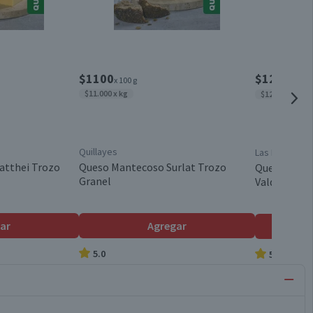
$1100
$1276
$149
x 100 g
$11.000 x kg
$12.760 x kg
Quillayes
Las Parcelas d
atthei Trozo
Queso Mantecoso Surlat Trozo
Queso Mante
Granel
Valdivia Tro
ar
Agregar
5.0
5.0