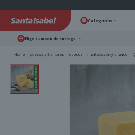
Categorías
Elige tu modo de entrega
Home
quesos-y-fiambres
quesos
mantecosos-y-chanco
Q