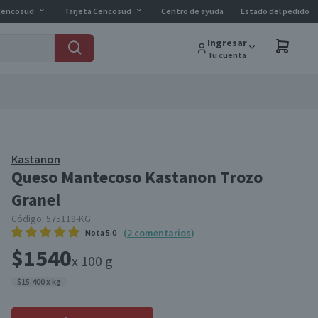
Cencosud
Tarjeta Cencosud
Centro de ayuda
Estado del pedido
Ingresar
Tu cuenta
Kastanon
Queso Mantecoso Kastanon Trozo
Granel
Código:
575118-KG
(
2
comentarios
)
Nota
5.0
$1540
x 100 g
$15.400 x kg