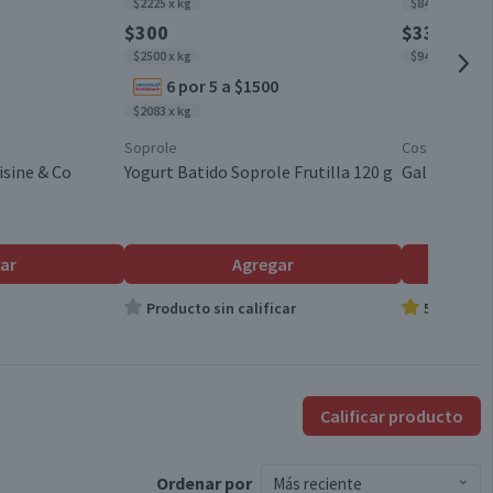
$2225 x kg
$8486 x kg
Chile
0,4
$300
$330
$2500 x kg
$9429 x kg
0
6 por 5 a $1500
15,3
$2083 x kg
Soprole
Costa
0,2
isine & Co
Yogurt Batido Soprole Frutilla 120 g
Galletas Mi
0,2
136,8
ar
Agregar
Producto sin calificar
5.0
Calificar producto
Ordenar
por
Más reciente