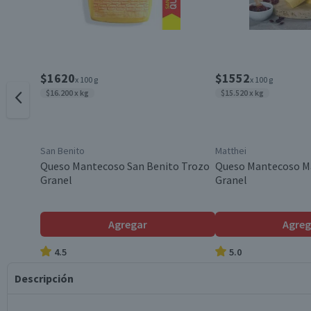
$1620
$1552
x 100 g
x 100 g
$16.200 x kg
$15.520 x kg
San Benito
Matthei
Queso Mantecoso San Benito Trozo
Queso Mantecoso M
Granel
Granel
Agregar
Agreg
4.5
5.0
Descripción