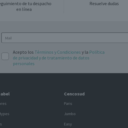
eguimiento de tu despacho
Resuelve dudas
en línea
Acepto los
Términos y Condiciones
y la
Política
de privacidad y de tratamiento de datos
personales
sabel
Cencosud
ores
Paris
Mypes
Jumbo
s
Easy