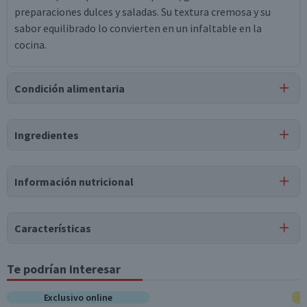
preparaciones dulces y saladas. Su textura cremosa y su
sabor equilibrado lo convierten en un infaltable en la
cocina.
Condición alimentaria
Certificación
Ingredientes
Libre de
Kosher
Gluten
Ingredientes
Información nutricional
leche, crema de leche pasteurizada, fermentos lácticos,
cloruro de sodio (sal), estabilizante goma guar,
estabilizante goma garrofín.
Características
Te podrían interesar
Tabla nutricional
Estados Unidos
Valores
Exclusivo online
Por cada 1
Por cada 100g/ml