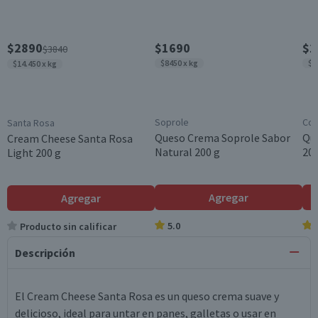
$2890
$1690
$1
$3840
$8450 x kg
$8
$14.450 x kg
Soprole
Col
Santa Rosa
Queso Crema Soprole Sabor
Qu
Cream Cheese Santa Rosa
Natural 200 g
200
Light 200 g
Agregar
Agregar
5.0
Producto sin calificar
Descripción
El Cream Cheese Santa Rosa es un queso crema suave y
delicioso, ideal para untar en panes, galletas o usar en