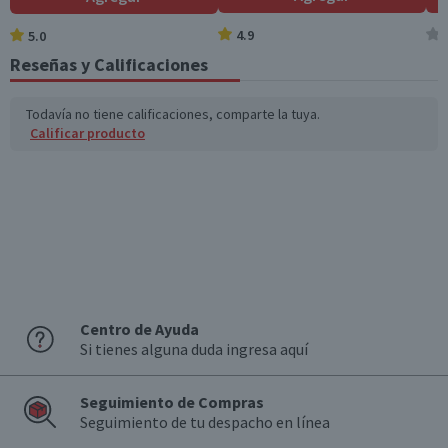
Variedad
Tradicional
4.9
5.0
Azúcares totales
2,8
0,4
(g)
Tamaño
Reseñas y Calificaciones
Familiar
Sodio (mg)
344
51,6
Todavía no tiene calificaciones, comparte la tuya.
Garantía Mínima Legal
Calificar producto
Válida hasta su fecha de caducidad
*Ingesta de referencia de un adulto promedio (8400 kj / 2000 kcal)
Centro de Ayuda
Si tienes alguna duda ingresa aquí
Seguimiento de Compras
Seguimiento de tu despacho en línea