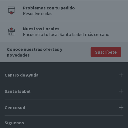
Problemas con tu pedido
Resuelve dudas
Nuestros Locales
Encuentra tu local Santa Isabel más cercano
Conoce nuestras ofertas y
Suscríbete
novedades
Centro de Ayuda
Problemas con tu pedido
Santa Isabel
Información de pago
Proveedores
Cencosud
Cómo modificar mis datos
Espacio Mypes
Modos de entrega y cobertura
Síguenos
Paris
Concursos