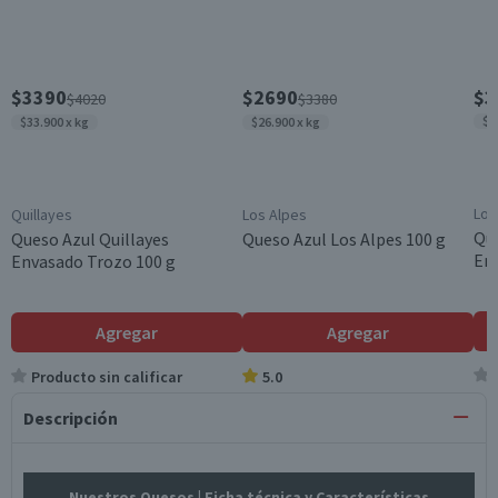
$3390
$2690
$3
$4020
$3380
$3
$33.900 x kg
$26.900 x kg
Los
Quillayes
Los Alpes
Qu
Queso Azul Quillayes
Queso Azul Los Alpes 100 g
En
Envasado Trozo 100 g
Agregar
Agregar
Producto sin calificar
5.0
Descripción
Nuestros Quesos
| Ficha técnica y Características