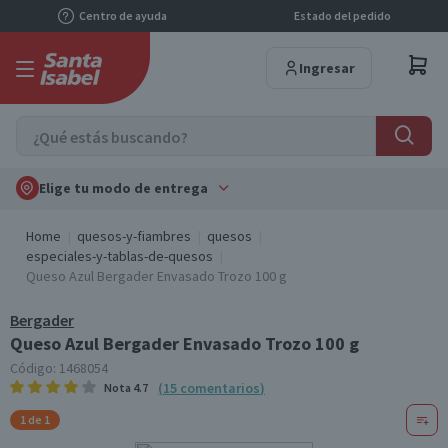
Centro de ayuda
Estado del pedido
Ingresar
Elige tu modo de entrega
Home
quesos-y-fiambres
quesos
especiales-y-tablas-de-quesos
Queso Azul Bergader Envasado Trozo 100 g
Bergader
Queso Azul Bergader Envasado Trozo 100 g
Código:
1468054
(
15
comentarios
)
Nota
4.7
1 de 1