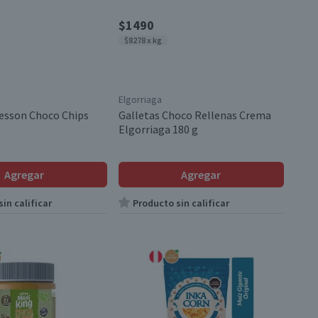
$1490
$8278 x kg
Elgorriaga
iesson Choco Chips
Galletas Choco Rellenas Crema
Elgorriaga 180 g
Agregar
Agregar
in calificar
Producto sin calificar