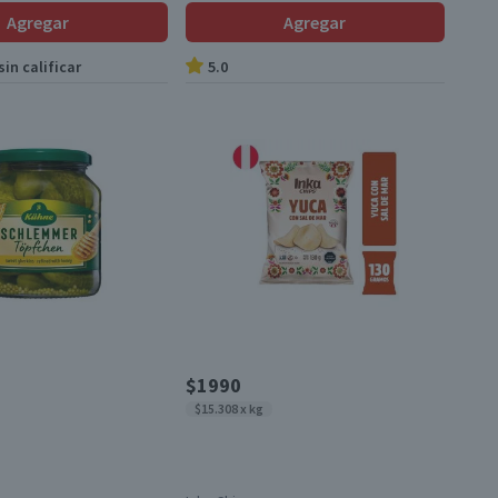
Agregar
Agregar
in calificar
5.0
$1990
$15.308 x kg