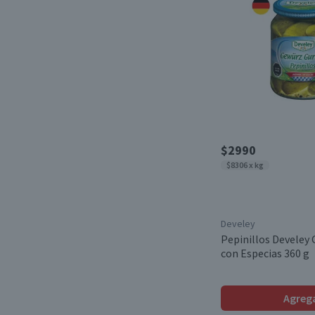
$2990
$8306 x kg
Develey
Pepinillos Develey
con Especias 360 g
Agreg