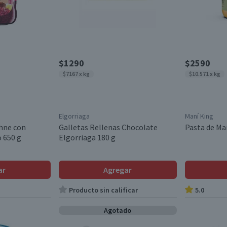
$1290
$2590
$7167 x kg
$10.571 x kg
Elgorriaga
Maní King
hne con
Galletas Rellenas Chocolate
Pasta de Ma
 650 g
Elgorriaga 180 g
ar
Agregar
Producto sin calificar
5.0
Agotado