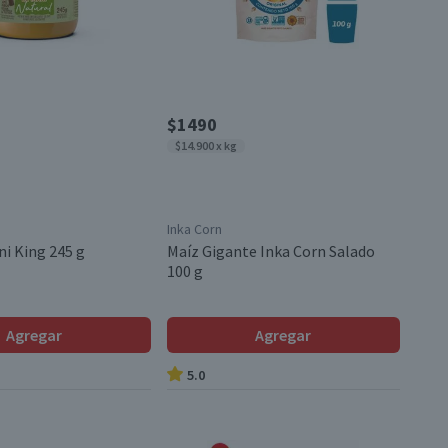
$1490
$14.900 x kg
Inka Corn
ni King 245 g
Maíz Gigante Inka Corn Salado
100 g
Agregar
Agregar
5.0