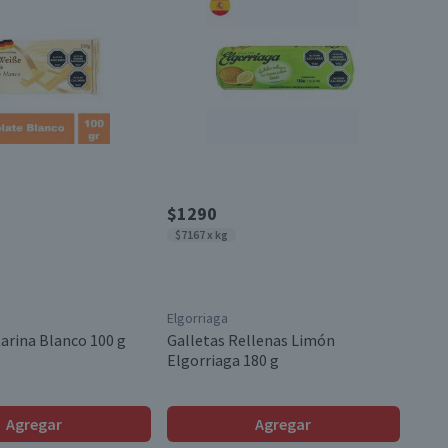
$1290
$7167 x kg
Elgorriaga
arina Blanco 100 g
Galletas Rellenas Limón
Elgorriaga 180 g
Agregar
Agregar