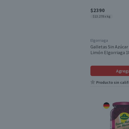
Santa Isabel
(2)
Grisines
(1)
$2390
McCormick
(3)
$13.278 x kg
Cervezas Premium
(2)
Berggold
(2)
Galletas Surtidas
(1)
Vauquita
(1)
Elgorriaga
Capellinis
(1)
Galletas Sin Azúcar
Mutti
(1)
Limón Elgorriaga 1
Condimentos
(2)
Valor
(2)
Dulce de Leche
(1)
Playadito
(2)
Agreg
Salsa de Tomate
(1)
Carmencita
(2)
Producto sin calif
Yerba Mate
(2)
Danvita
(5)
Fusillis
(1)
Pura Frutta
(1)
Galletas Chips
(1)
Trumpf
(1)
Pimentón
(1)
Rekorderlig
(3)