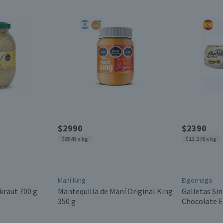
$2990
$2390
$8543 x kg
$13.278 x kg
Maní King
Elgorriaga
kraut 700 g
Mantequilla de Maní Original King
Galletas Sin
350 g
Chocolate E