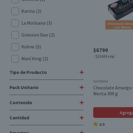
Karina
(2)
La Molisana
(3)
Griesson Duo
(2)
Kühne
(5)
$6790
$22.633 x kg
Maní King
(2)
Elgorriaga
(6)
+
Tipo de Producto
Gottena
Vicenzi
(1)
+
Pack Unitario
Chocolate Amargo 
Chocolate Relleno
(1)
Menta 300 g
Kelsen
(3)
Chocolate en Barra
(8)
+
Contenido
Pack
(1)
Inka Chips
(2)
Ñoquis
(1)
Agreg
Unitario
(29)
+
Cantidad
Bicentury
(3)
100 g
(2)
Galletas Importadas
(16)
4.9
Griesson
(2)
114 g
(1)
+
Amargor