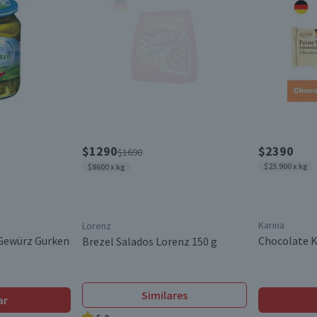
$1290
$2390
$1690
$23.900 x kg
$8600 x kg
Karina
Lorenz
 Gewürz Gurken
Chocolate K
Brezel Salados Lorenz 150 g
Similares
ar