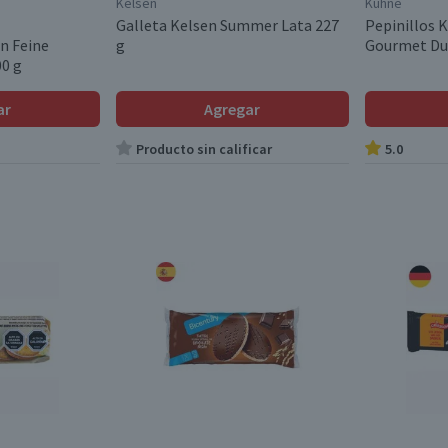
Kelsen
Kühne
Galleta Kelsen Summer Lata 227
Pepinillos 
n Feine
g
Gourmet Dul
00 g
ar
Agregar
Producto sin calificar
5.0