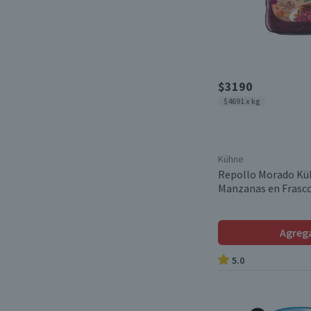
Jugos Frescos
(1)
Corny Free
(1)
Sidras
(3)
Jaume Serra
(1)
Barras de Cereal
(1)
Cholula
(1)
$3190
Espumantes
(1)
$4691 x kg
Passage Foods
(1)
Salsa Picante
(2)
Imperdibile
(1)
Galletas Salvado
(1)
Kühne
Orgran
(1)
Repollo Morado Kü
Bebidas Gaseosas
(1)
Manzanas en Frasco
Pre Mezclas
(1)
Agreg
Galletas Tradicionales
(3)
5.0