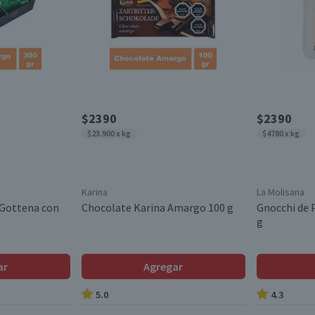
$2390
$2390
$23.900 x kg
$4780 x kg
Karina
La Molisana
Gottena con
Chocolate Karina Amargo 100 g
Gnocchi de 
g
ar
Agregar
5.0
4.3