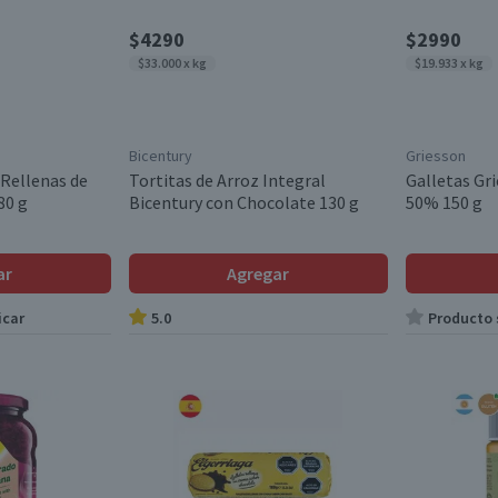
$4290
$2990
$33.000 x kg
$19.933 x kg
Bicentury
Griesson
 Rellenas de
Tortitas de Arroz Integral
Galletas Gr
80 g
Bicentury con Chocolate 130 g
50% 150 g
ar
Agregar
icar
5.0
Producto s