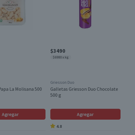
$3490
$6980 x kg
Griesson Duo
Papa La Molisana 500
Galletas Griesson Duo Chocolate
500 g
Agregar
Agregar
4.8