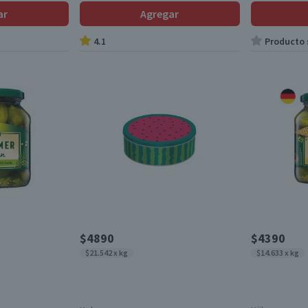
ar
Agregar
4.1
Producto s
$4890
$4390
$21.542 x kg
$14.633 x kg